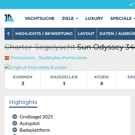
YACHTSUCHE
ZIELE
LUXURY
SPECIALS
HIGHLIGHTS / BEWERTUNG
LAYOUT
DATEN / AUSRÜ
Charter-Segelyacht
Sun Odyssey 349
Portocolom - Stadthafen Portocolom
KABINEN
NASSZELLEN
KOJEN
ER
3
1
6
Highlights
Großsegel 2025
Autopilot
Badeplattform