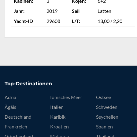
Kabinen:
3
Kojen:
6+2
Jahr:
2019
Sail
Latten
Yacht-ID
29608
L/T:
13,00 / 2,20
Top-Destinationen
Adria
Ionisches Meer
Ostsee
Ägäis
Italien
Schweden
Deutschland
Karibik
Seychellen
Frankreich
Kroatien
Spanien
Griechenland
Mallorca
Thailand