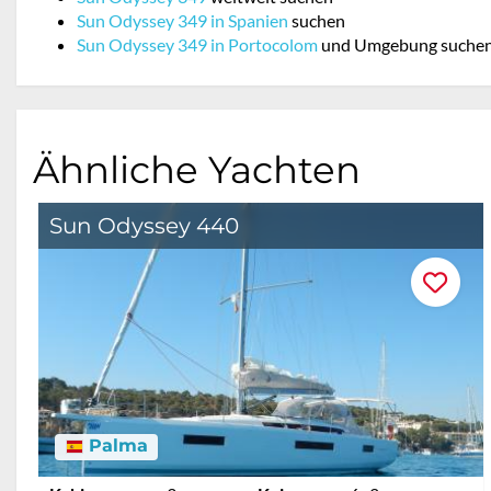
Sun Odyssey 349 in Spanien
suchen
Sun Odyssey 349 in Portocolom
und Umgebung suche
Ähnliche Yachten
Sun Odyssey 440
Palma