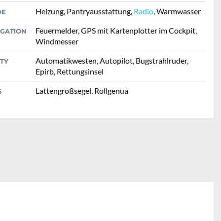
Heizung, Pantryausstattung,
Radio
, Warmwasser
DE
Feuermelder, GPS mit Kartenplotter im Cockpit,
IGATION
Windmesser
Automatikwesten, Autopilot, Bugstrahlruder,
TY
Epirb, Rettungsinsel
Lattengroßsegel, Rollgenua
S