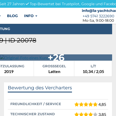
Seit 27 Jahren
Top-Bewertet bei Trustpilot, Google und Faceb
info@1a-yachtchar
info@1a-yachtcha
BLOG
INFO
+49 5741 3222690
+49 5741 3222690
Mo-Sa, 9:00-18:00
STUNG
 | ID 20078
+26
STZULASSUNG
GROSSSEGEL
L/T
2019
Latten
10,34 / 2,05
Bewertung des Vercharters
FREUNDLICHKEIT / SERVICE
4,85
TECHNISCHER ZUSTAND
3,85