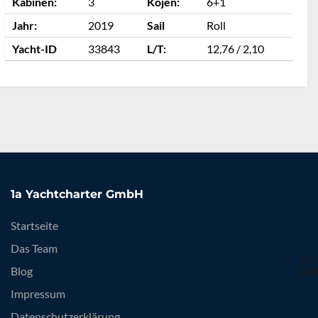
Kabinen:
3
Kojen:
6+1
K
Jahr:
2019
Sail
Roll
J
Yacht-ID
33843
L/T:
12,76 / 2,10
Y
1a Yachtcharter GmbH
Startseite
Das Team
Blog
Impressum
Datenschutzerklärung