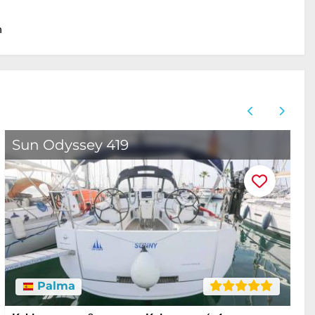
n
Sun Odyssey 419
O
Palma