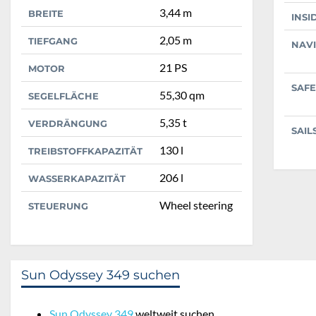
3,44 m
BREITE
INSI
2,05 m
TIEFGANG
NAV
21 PS
MOTOR
SAFE
55,30 qm
SEGELFLÄCHE
5,35 t
VERDRÄNGUNG
SAIL
130 l
TREIBSTOFFKAPAZITÄT
206 l
WASSERKAPAZITÄT
Wheel steering
STEUERUNG
Sun Odyssey 349 suchen
Sun Odyssey 349
weltweit suchen