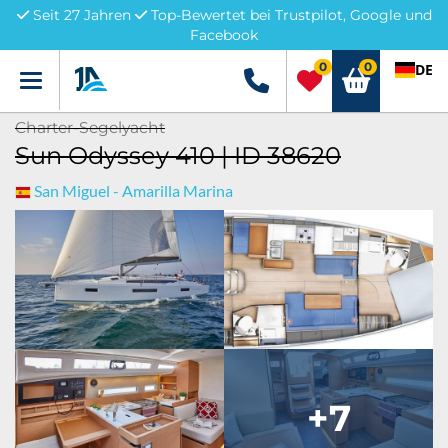
Seit 27 Jahren
Top-Bewertet bei Trustpilot, Google und
Facebook
0
0
DE
Menü
+49 5741 3222690
Charter-Segelyacht
Sun Odyssey 410 | ID 38620
San Miguel - Amarilla Marina
+7