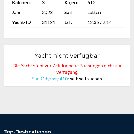
Kabinen:
3
Kojen:
6+2
Ka
Jahr:
2023
Sail
Latten
Ja
Yacht-ID
31121
L/T:
12,35 / 2,14
Ya
Yacht nicht verfügbar
Die Yacht steht zur Zeit für neue Buchungen nicht zur
Verfügung.
Sun Odyssey 410
weltweit suchen
Top-Destinationen