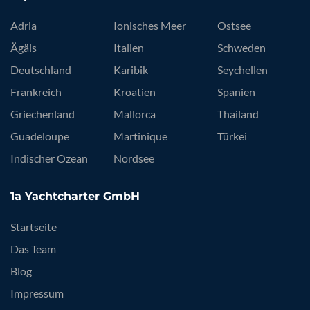
Adria
Ionisches Meer
Ostsee
Ägäis
Italien
Schweden
Deutschland
Karibik
Seychellen
Frankreich
Kroatien
Spanien
Griechenland
Mallorca
Thailand
Guadeloupe
Martinique
Türkei
Indischer Ozean
Nordsee
1a Yachtcharter GmbH
Startseite
Das Team
Blog
Impressum