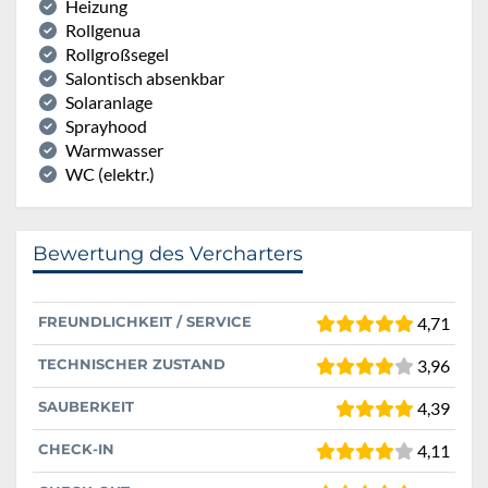
Heizung
Rollgenua
Rollgroßsegel
Salontisch absenkbar
Solaranlage
Sprayhood
Warmwasser
WC (elektr.)
Bewertung des Vercharters
FREUNDLICHKEIT / SERVICE
4,71
TECHNISCHER ZUSTAND
3,96
SAUBERKEIT
4,39
CHECK-IN
4,11