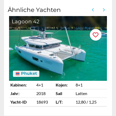
Ähnliche Yachten
Lagoon 42
Phuket
Kabinen:
4+1
Kojen:
8+1
Ka
Jahr:
2018
Sail
Latten
Ja
Yacht-ID
18693
L/T:
12,80 / 1,25
Ya