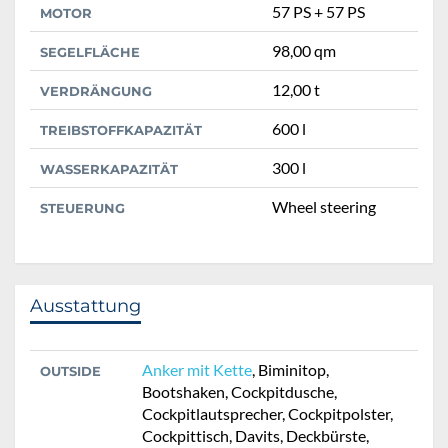
57 PS + 57 PS
MOTOR
98,00 qm
SEGELFLÄCHE
12,00 t
VERDRÄNGUNG
600 l
TREIBSTOFFKAPAZITÄT
300 l
WASSERKAPAZITÄT
Wheel steering
STEUERUNG
Ausstattung
Anker mit Kette
, Biminitop,
OUTSIDE
Bootshaken, Cockpitdusche,
Cockpitlautsprecher, Cockpitpolster,
Cockpittisch, Davits, Deckbürste,