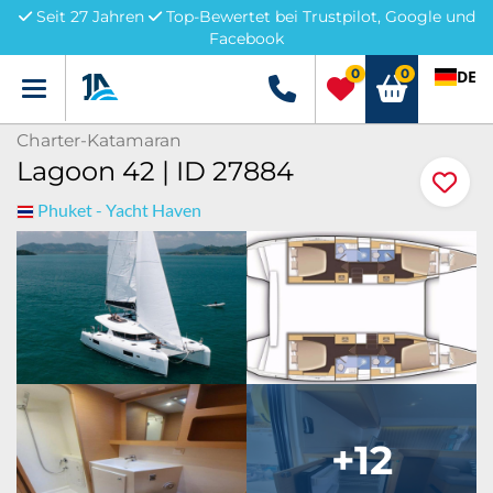
Seit 27 Jahren
Top-Bewertet bei Trustpilot, Google und
Facebook
0
0
DE
Menü
+49 5741 3222690
Charter-Katamaran
Lagoon 42 | ID 27884
Phuket - Yacht Haven
+12