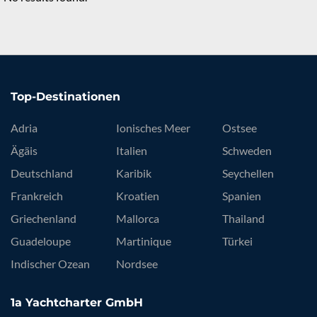
Top-Destinationen
Adria
Ionisches Meer
Ostsee
Ägäis
Italien
Schweden
Deutschland
Karibik
Seychellen
Frankreich
Kroatien
Spanien
Griechenland
Mallorca
Thailand
Guadeloupe
Martinique
Türkei
Indischer Ozean
Nordsee
1a Yachtcharter GmbH