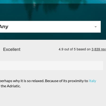
Any
 perhaps why it is so relaxed. Because of its proximity to
Italy
 the Adriatic.