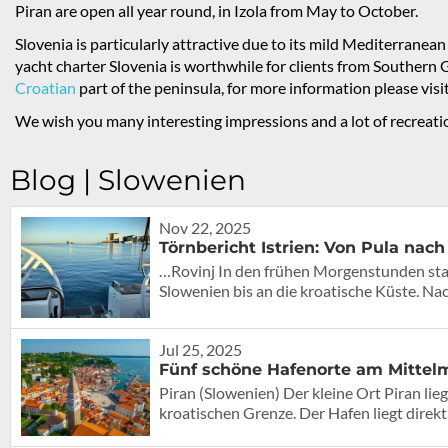
Piran are open all year round, in Izola from May to October.
Slovenia is particularly attractive due to its mild Mediterranean 
yacht charter Slovenia is worthwhile for clients from Southern
Croatian
part of the peninsula, for more information please visi
We wish you many interesting impressions and a lot of recreati
Blog | Slowenien
Nov 22, 2025
Törnbericht Istrien: Von Pula nach
…Rovinj In den frühen Morgenstunden star
Slowenien bis an die kroatische Küste. Na
Jul 25, 2025
Fünf schöne Hafenorte am Mittelme
Piran (Slowenien) Der kleine Ort Piran lieg
kroatischen Grenze. Der Hafen liegt direkt 