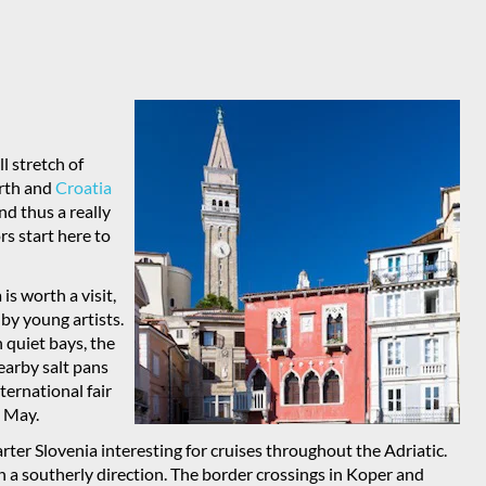
ll stretch of
orth and
Croatia
and thus a really
ors start here to
is worth a visit,
 by young artists.
 quiet bays, the
earby salt pans
nternational fair
n May.
rter Slovenia interesting for cruises throughout the Adriatic.
in a southerly direction. The border crossings in Koper and