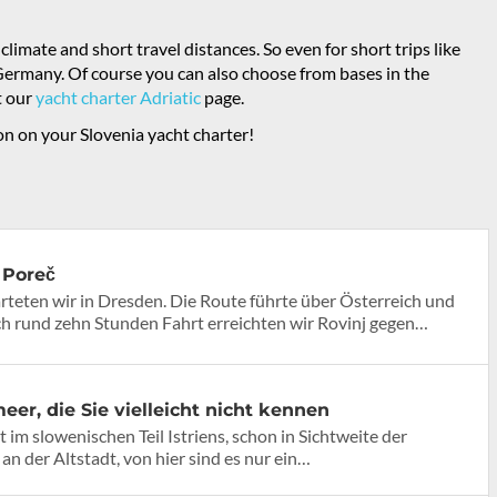
climate and short travel distances. So even for short trips like
 Germany. Of course you can also choose from bases in the
t our
yacht charter Adriatic
page.
on on your Slovenia yacht charter!
 Poreč
teten wir in Dresden. Die Route führte über Österreich und
ch rund zehn Stunden Fahrt erreichten wir Rovinj gegen…
er, die Sie vielleicht nicht kennen
t im slowenischen Teil Istriens, schon in Sichtweite der
an der Altstadt, von hier sind es nur ein…