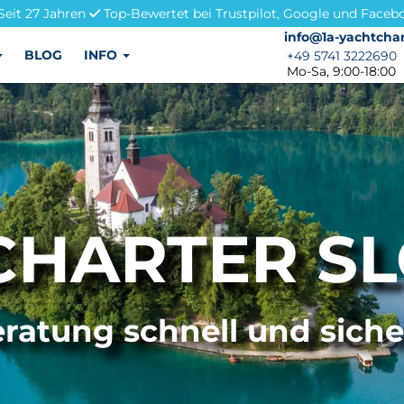
Seit 27 Jahren
Top-Bewertet bei Trustpilot, Google und Faceb
info@1a-yachtchar
info@1a-yachtchar
BLOG
INFO
+49 5741 3222690
+49 5741 3222690
Mo-Sa, 9:00-18:00
CHARTER SL
ratung schnell und sich