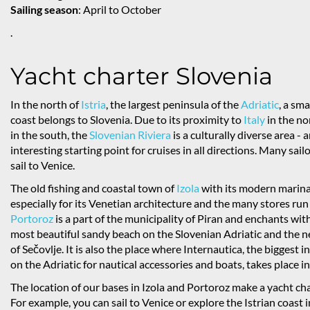
Sailing season
: April to October
.
Yacht charter Slovenia
In the north of
Istria
, the largest peninsula of the
Adriatic
, a sma
coast belongs to Slovenia. Due to its proximity to
Italy
in the n
in the south, the
Slovenian Riviera
is a culturally diverse area - 
interesting starting point for cruises in all directions. Many sail
sail to Venice.
The old fishing and coastal town of
Izola
with its modern marina 
especially for its Venetian architecture and the many stores run
Portoroz
is a part of the municipality of Piran and enchants with
most beautiful sandy beach on the Slovenian Adriatic and the n
of Sečovlje. It is also the place where Internautica, the biggest i
on the Adriatic for nautical accessories and boats, takes place i
The location of our bases in Izola and Portoroz make a yacht cha
For example, you can sail to Venice or explore the Istrian coast 