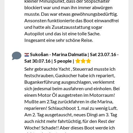
kleiner Minuspunkt, dass der Stopschalter
blockiert war und man ihn immer abwürgen
musste. Das war etwas gewöhnungsbedürftig.
Ansonsten funktionierte das Boot einwandfrei
und hatte als Zusatzausstattung sogar
Autopilot und das ist eine tolle Sache.
Insgesamt eine sehr schöne Reise.
Sukošan - Marina Dalmatia | Sat 23.07.16 -
Sat 30.07.16 | 5 people |
Sehr gebrauchte Yacht , Steuerrad musste ich
festschrauben, Gaskocher habe ich repariert,
Bugankerführung ausgeschlagen, verklemmt
sich jedesmal beim ausfahren und einholen. Bei
einem Motor Öl ausgetreten im Motorraum!
Mußte am 2.Tag zurückfahren in die Marina,
reparieren! Schlauchboot 1. mal zu wenig Luft.
Am 2. Tag ausgetauscht, neues Dingì am 3. Tag
auch nicht mehr fahrtüchtig, für den Rest der
Woche! Schade!! Aber dieses Boot werde ich