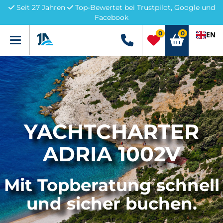
Seit 27 Jahren
Top-Bewertet bei Trustpilot, Google und
Facebook
0
0
EN
Menü
+49 5741 3222690
YACHTCHARTER
ADRIA 1002V
Mit Topberatung schnell
und sicher buchen.