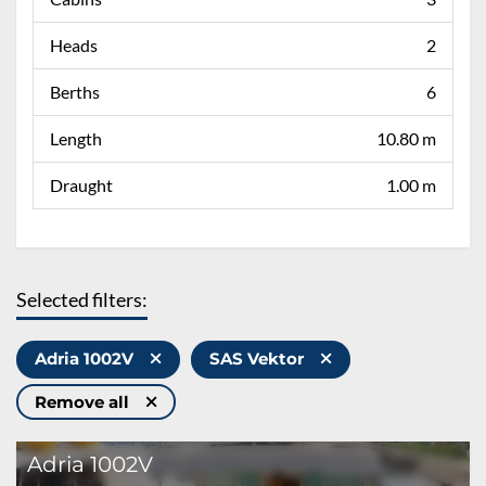
Heads
2
Berths
6
Length
10.80 m
Draught
1.00 m
Selected filters:
Adria 1002V
SAS Vektor
Remove all
Adria 1002V