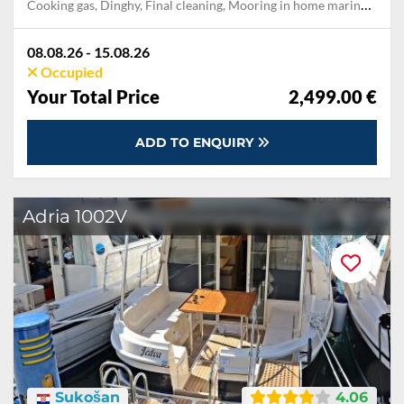
Cooking gas, Dinghy, Final cleaning, Mooring in home marina during the whole charter, Permit / Transitlog, Pillow, blanket, sheets, duvet cover
08.08.26 - 15.08.26
Occupied
Your Total Price
2,499.00 €
ADD TO ENQUIRY
Adria 1002V
Sukošan
4.06