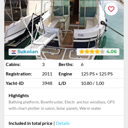
Sukošan
4.06
Cabins:
3
Berths:
6
Registration:
2011
Engine
125 PS + 125 PS
Yacht-ID
3948
L/D
10.80 / 1.00
Highlights
Bathing platform, Bowthruster, Electr. anchor windlass, GPS
with chart plotter in salon, Solar panels, Warm water
Included in total price
|
Details