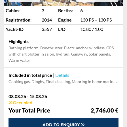
Cabins:
3
Berths:
6
Registration:
2014
Engine
130 PS + 130 PS
Yacht-ID
3557
L/D
10.80 / 1.00
Highlights
Bathing platform, Bowthruster, Electr. anchor windlass, GPS
with chart plotter in salon, hydraul. Gangway, Solar panels,
Warm water
Included in total price
|
Details
Cooking gas, Dinghy, Final cleaning, Mooring in home marina during the whole charter, Permit / Transitlog, Pillow, blanket, sheets, duvet cover
08.08.26 - 15.08.26
Occupied
Your Total Price
2,746.00 €
ADD TO ENQUIRY