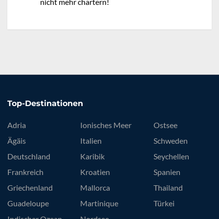
nicht mehr chartern!
Top-Destinationen
Adria
Ionisches Meer
Ostsee
Ägäis
Italien
Schweden
Deutschland
Karibik
Seychellen
Frankreich
Kroatien
Spanien
Griechenland
Mallorca
Thailand
Guadeloupe
Martinique
Türkei
Indischer Ozean
Nordsee