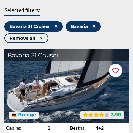
Selected filters:
Bavaria 31 Cruiser
Bavaria
Remove all
Bavaria 31 Cruiser
Breege
3.90
Cabins:
2
Berths:
4+2