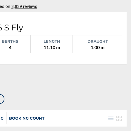
 S Fly
BERTHS
LENGTH
DRAUGHT
4
11.10 m
1.00 m
NG
BOOKING COUNT