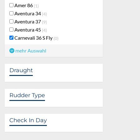
Amer 86
1
Aventura 34
4
Aventura 37
9
Aventura 45
4
Carnevali 36 S Fly
0
mehr Auswahl
Draught
Rudder Type
Check In Day