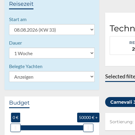
Reisezeit
Start am
Techni
Dauer
RE
2
Belegte Yachten
Selected filt
Carnevali 
Budget
0 €
50000 € +
Sortierung:
Sortierung: