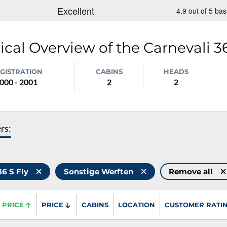
cal Overview of the Carnevali 36
GISTRATION
CABINS
HEADS
000 - 2001
2
2
ers:
36 S Fly
Sonstige Werften
Remove all
PRICE
PRICE
CABINS
LOCATION
CUSTOMER RATI