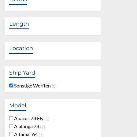
Length
Location
Ship Yard
Sonstige Werften
0
Model
Abacus 78 Fly
1
Alalunga 78
2
Altamar 64
1