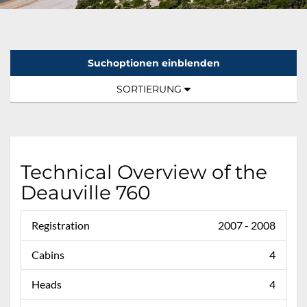
Suchoptionen einblenden
Sortierung:
TOGGLE NAVIGATION
SORTIERUNG
Technical Overview of the
Deauville 760
Registration
2007 - 2008
Cabins
4
Heads
4