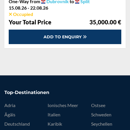
One-Way from
Dubrovnik
to
Split
15.08.26 - 22.08.26
Occupied
Your Total Price
35,000.00 €
ADD TO ENQUIRY
Top-Destinationen
Adria
Ionisches Meer
Ostsee
Ägäis
Italien
Schweden
Deutschland
Karibik
Seychellen