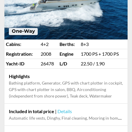
One-Way
Cabins:
4+2
Berths:
8+3
Registration:
2008
Engine
1700 PS + 1700 PS
Yacht-ID
26478
L/D
22.50 / 1.90
Highlights
Bathing platform, Generator, GPS with chart plotter in cockpit,
GPS with chart plotter in salon, BBQ, Airconditioning
(independent from shore power), Teak deck, Watermaker
Included in total price
|
Details
Automatic life vests, Dinghy, Final cleaning, Mooring in home marina during the whole charter, Outboard engine, Pillow, blanket, sheets, duvet cover, Skipper, Snorkeling set, Stand-up paddle board, Towels, Water ski, WiFi internet on board