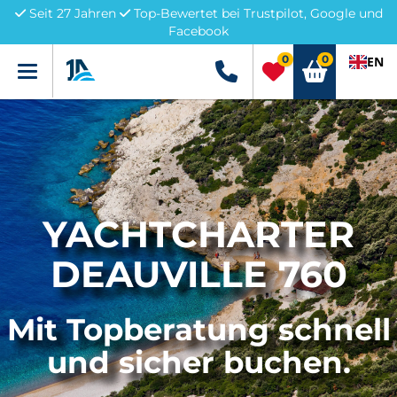
Seit 27 Jahren
Top-Bewertet bei Trustpilot, Google und
Facebook
0
0
EN
Menü
+49 5741 3222690
YACHTCHARTER
DEAUVILLE 760
Mit Topberatung schnell
und sicher buchen.