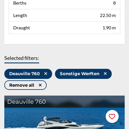
Berths
8
Length
22.50 m
Draught
1.90 m
Selected filters:
Deauville 760
Sonstige Werften
Remove all
Deauville 760