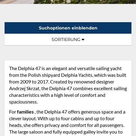
Suchoptionen einblenden
Sortierung:
TOGGLE NAVIGATION
SORTIERUNG
The Delphia 47 is an elegant and versatile sailing yacht
from the Polish shipyard Delphia Yachts, which was built
from 2009 to 2017. Created by renowned designer
Andrzej Skrzat, the Delphia 47 combines excellent sailing
characteristics with a high level of comfort and
spaciousness.
For
families
, the Delphia 47 offers generous space and a
clever layout. With up to four cabins and up to four
heads, she offers privacy and comfort for all passengers.
The large saloon and fully equipped galley invite you to