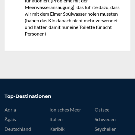
funktioniert (Probleme mit der
Meerwasseransaugung): das führte dazu, dass
wir mit dem Eimer Spülwasser holen mussten
(haben das Klo danach nicht mehr verwendet
und hatten damit nur eine Toilette für acht
Personen)
Top-Destinationen
Adria
Ionisches Meer
Ostsee
Ägäis
Italien
Schweden
Deutschland
Karibik
Seychellen