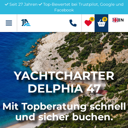
Seit 27 Jahren
Top-Bewertet bei Trustpilot, Google und
Facebook
0
0
EN
Menü
+49 5741 3222690
YACHTCHARTER
DELPHIA 47
Mit Topberatung schnell
und sicher buchen.