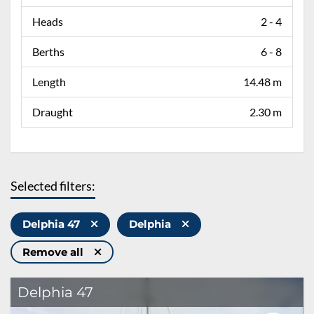
Heads
2 - 4
Berths
6 - 8
Length
14.48 m
Draught
2.30 m
Selected filters:
Delphia 47
Delphia
Remove all
Delphia 47