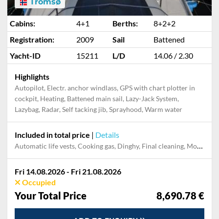
Tromsø
Cabins:
4+1
Berths:
8+2+2
Registration:
2009
Sail
Battened
Yacht-ID
15211
L/D
14.06 / 2.30
Highlights
Autopilot, Electr. anchor windlass, GPS with chart plotter in
cockpit, Heating, Battened main sail, Lazy-Jack System,
Lazybag, Radar, Self tacking jib, Sprayhood, Warm water
Included in total price
|
Details
Automatic life vests, Cooking gas, Dinghy, Final cleaning, Mooring in home marina during the whole charter, Outboard engine
Fri 14.08.2026 - Fri 21.08.2026
Occupied
Your Total Price
8,690.78 €