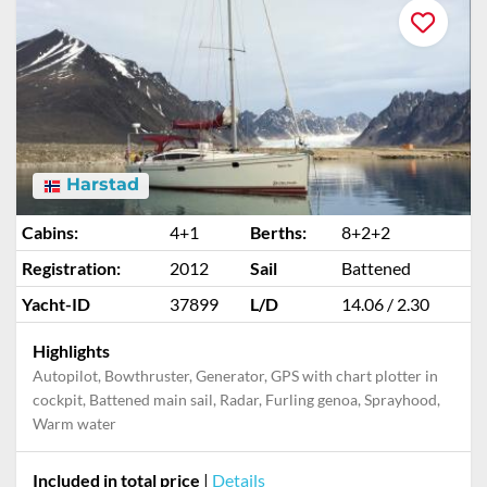
Harstad
Cabins:
4+1
Berths:
8+2+2
Registration:
2012
Sail
Battened
Yacht-ID
37899
L/D
14.06 / 2.30
Highlights
Autopilot, Bowthruster, Generator, GPS with chart plotter in
cockpit, Battened main sail, Radar, Furling genoa, Sprayhood,
Warm water
Included in total price
|
Details