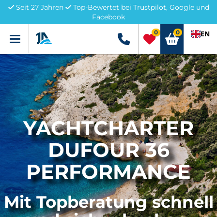
Seit 27 Jahren
Top-Bewertet bei Trustpilot, Google und
Facebook
0
0
EN
Menü
+49 5741 3222690
YACHTCHARTER
DUFOUR 36
PERFORMANCE
Mit Topberatung schnell