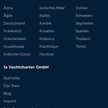
Adria
Ionisches Meer
Ostsee
Ägäis
Italien
Schweden
Deutschland
Karibik
Seychellen
Frankreich
Kroatien
Spanien
Griechenland
Mallorca
Thailand
Guadeloupe
Martinique
Türkei
Indischer Ozean
Nordsee
1a Yachtcharter GmbH
Startseite
Das Team
Blog
Imprint