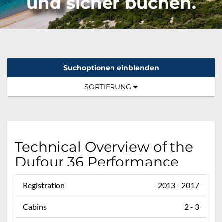
und sicher buchen.
Suchoptionen einblenden
Sortierung:
TOGGLE NAVIGATION
SORTIERUNG
Technical Overview of the
Dufour 36 Performance
Registration
2013 - 2017
Cabins
2 - 3