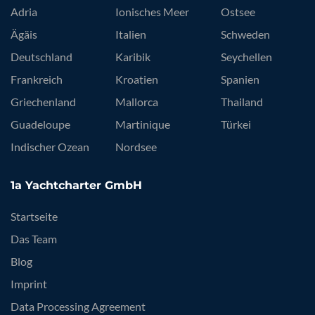
Adria
Ionisches Meer
Ostsee
Ägäis
Italien
Schweden
Deutschland
Karibik
Seychellen
Frankreich
Kroatien
Spanien
Griechenland
Mallorca
Thailand
Guadeloupe
Martinique
Türkei
Indischer Ozean
Nordsee
1a Yachtcharter GmbH
Startseite
Das Team
Blog
Imprint
Data Processing Agreement