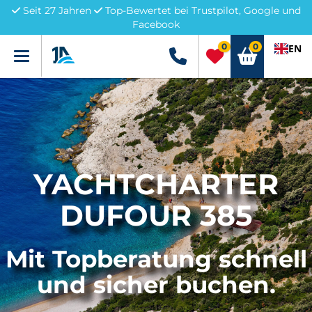
Seit 27 Jahren
Top-Bewertet bei Trustpilot, Google und
Facebook
0
0
EN
Menü
+49 5741 3222690
YACHTCHARTER
DUFOUR 385
Mit Topberatung schnell
und sicher buchen.