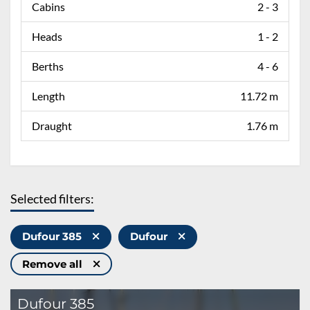
Cabins
2 - 3
Heads
1 - 2
Berths
4 - 6
Length
11.72 m
Draught
1.76 m
Selected filters:
Dufour 385
Dufour
Remove all
Dufour 385