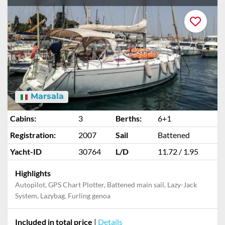
Marsala
Cabins:
3
Berths:
6+1
Registration:
2007
Sail
Battened
Yacht-ID
30764
L/D
11.72 / 1.95
Highlights
Autopilot, GPS Chart Plotter, Battened main sail, Lazy-Jack
System, Lazybag, Furling genoa
Included in total price
|
Details