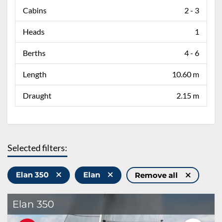
Cabins
2 - 3
Heads
1
Berths
4 - 6
Length
10.60 m
Draught
2.15 m
Selected filters:
Elan 350
Elan
Remove all
Elan 350