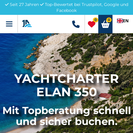
Seit 27 Jahren
Top-Bewertet bei Trustpilot, Google und
Facebook
0
0
EN
Menü
+49 5741 3222690
YACHTCHARTER
ELAN 350
Mit Topberatung schnell
und sicher buchen.