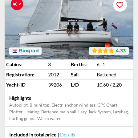
40 %
Biograd
4.33
Cabins:
3
Berths:
6+1
Registration:
2012
Sail
Battened
Yacht-ID
39206
L/D
10.60 / 2.20
Highlights
Autopilot, Bimini top, Electr. anchor windlass, GPS Chart
Plotter, Heating, Battened main sail, Lazy-Jack System, Lazybag,
Furling genoa, Warm water
Included in total price
|
Details