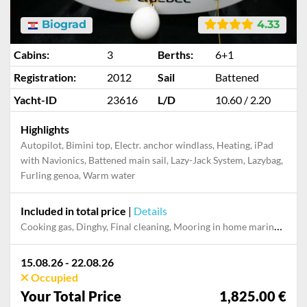
Biograd
4.33
Cabins:
3
Berths:
6+1
Registration:
2012
Sail
Battened
Yacht-ID
23616
L/D
10.60 / 2.20
Highlights
Autopilot, Bimini top, Electr. anchor windlass, Heating, iPad
with Navionics, Battened main sail, Lazy-Jack System, Lazybag,
Furling genoa, Warm water
Included in total price
|
Details
Cooking gas, Dinghy, Final cleaning, Mooring in home marina during the whole charter, Permit / Transitlog, Pillow, blanket, sheets, duvet cover, WiFi internet on board
15.08.26 - 22.08.26
Occupied
Your Total Price
1,825.00 €