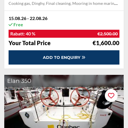
Cooking gas, Dinghy, Final cleaning, Mooring in home marina during the whole charter, Permit / Transitlog, Pillow, blanket, sheets, duvet cover, WiFi internet on board
15.08.26 - 22.08.26
Free
Rabatt:
40 %
€2,500.00
Your Total Price
€1,600.00
ADD TO ENQUIRY
Elan 350