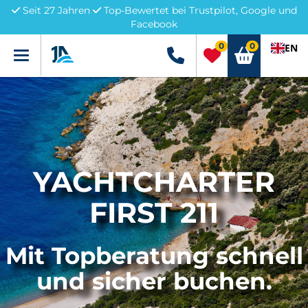
Seit 27 Jahren
Top-Bewertet bei Trustpilot, Google und
Facebook
0
0
EN
Menü
+49 5741 3222690
YACHTCHARTER
FIRST 211
Mit Topberatung schnell
und sicher buchen.