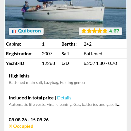
Quiberon
4.67
Cabins:
1
Berths:
2+2
Registration:
2007
Sail
Battened
Yacht-ID
12268
L/D
6.20 / 1.80 - 0.70
Highlights
Battened main sail, Lazybag, Furling genoa
Included in total price
|
Details
Automatic life vests, Final cleaning, Gas, batteries and gasoline for outboard, Mooring in home marina during the whole charter, Pillow, blanket, sheets, duvet cover
08.08.26 - 15.08.26
Occupied