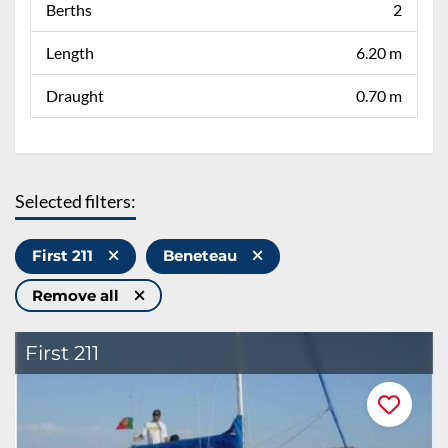
Berths
2
Length
6.20 m
Draught
0.70 m
Selected filters:
First 211
Beneteau
Remove all
First 211