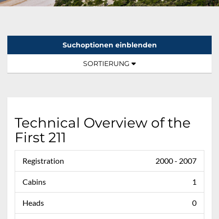
Suchoptionen einblenden
Sortierung:
TOGGLE NAVIGATION
SORTIERUNG
Technical Overview of the
First 211
Registration
2000 - 2007
Cabins
1
Heads
0