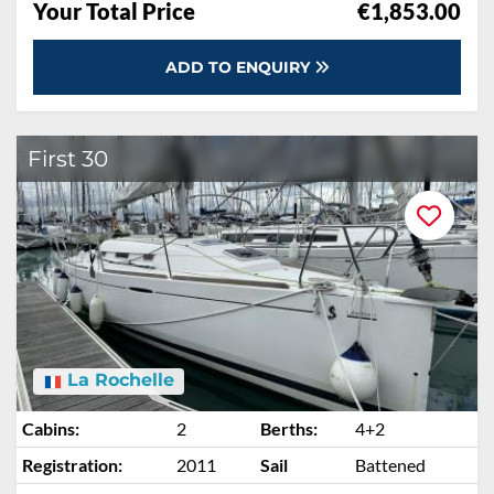
Your Total Price
€1,853.00
ADD TO ENQUIRY
First 30
La Rochelle
Cabins:
2
Berths:
4+2
Registration:
2011
Sail
Battened