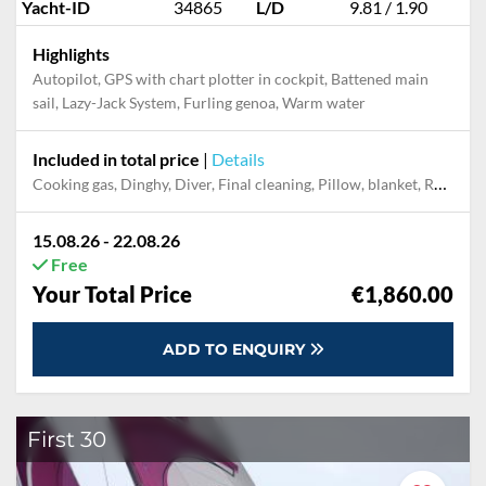
Yacht-ID
34865
L/D
9.81 / 1.90
Highlights
Autopilot, GPS with chart plotter in cockpit, Battened main
sail, Lazy-Jack System, Furling genoa, Warm water
Included in total price
|
Details
Cooking gas, Dinghy, Diver, Final cleaning, Pillow, blanket, Refuelling service (fuel not included)
15.08.26 - 22.08.26
Free
Your Total Price
€1,860.00
ADD TO ENQUIRY
First 30