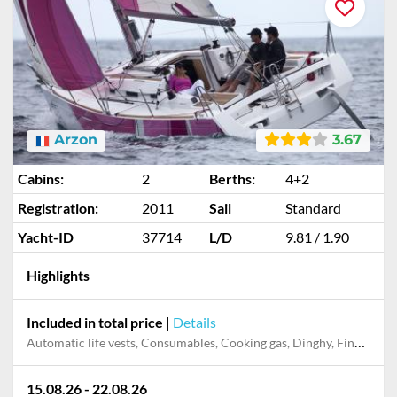
Arzon
3.67
Cabins:
2
Berths:
4+2
Registration:
2011
Sail
Standard
Yacht-ID
37714
L/D
9.81 / 1.90
Highlights
Included in total price
|
Details
Automatic life vests, Consumables, Cooking gas, Dinghy, Final cleaning
15.08.26 - 22.08.26