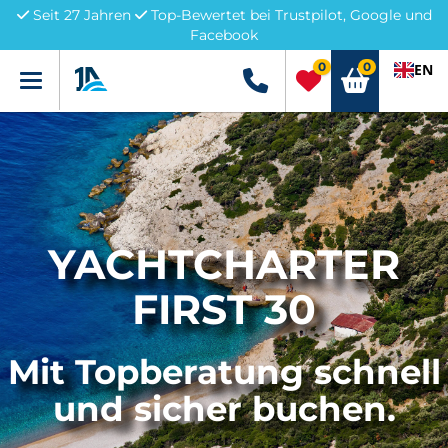
Seit 27 Jahren
Top-Bewertet bei Trustpilot, Google und
Facebook
0
0
EN
Menü
+49 5741 3222690
YACHTCHARTER
FIRST 30
Mit Topberatung schnell
und sicher buchen.