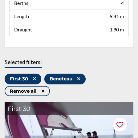
Berths
4
Length
9.81 m
Draught
1.90 m
Selected filters:
First 30
Beneteau
Remove all
First 30