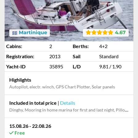
Martinique
4.67
Cabins:
2
Berths:
4+2
Registration:
2013
Sail
Standard
Yacht-ID
35895
L/D
9.81 / 1.90
Highlights
Autopilot, electr. winch, GPS Chart Plotter, Solar panels
Included in total price
|
Details
Dinghy, Mooring in home marina for first and last night, Pillow, bed sheet
15.08.26 - 22.08.26
Free