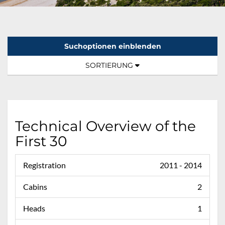
Suchoptionen einblenden
Sortierung:
TOGGLE NAVIGATION
SORTIERUNG
Technical Overview of the
First 30
Registration
2011 - 2014
Cabins
2
Heads
1