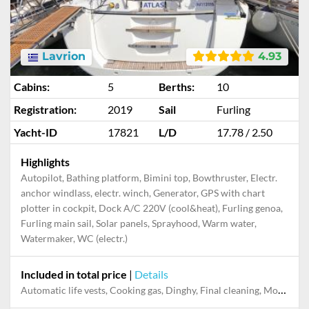
Lavrion
4.93
Cabins:
5
Berths:
10
Registration:
2019
Sail
Furling
Yacht-ID
17821
L/D
17.78 / 2.50
Highlights
Autopilot, Bathing platform, Bimini top, Bowthruster, Electr.
anchor windlass, electr. winch, Generator, GPS with chart
plotter in cockpit, Dock A/C 220V (cool&heat), Furling genoa,
Furling main sail, Solar panels, Sprayhood, Warm water,
Watermaker, WC (electr.)
Included in total price
|
Details
Automatic life vests, Cooking gas, Dinghy, Final cleaning, Mooring in home marina during the whole charter, Pillow, blanket, sheets, duvet cover, Towels, Welcome package