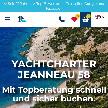
Seit 27 Jahren
Top-Bewertet bei Trustpilot, Google und
Facebook
0
0
EN
Menü
+49 5741 3222690
YACHTCHARTER
JEANNEAU 58
Mit Topberatung schnell
und sicher buchen.