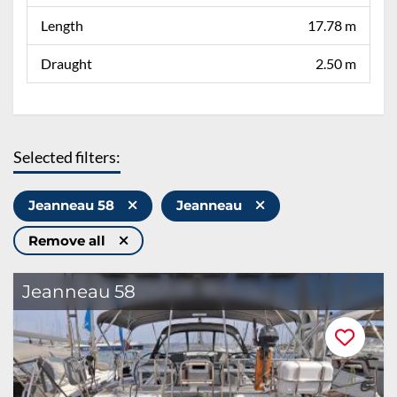
Length
17.78 m
Draught
2.50 m
Selected filters:
Jeanneau 58
Jeanneau
Remove all
Jeanneau 58