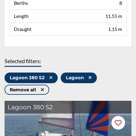
Berths
8
Length
11.55 m
Draught
1.15 m
Selected filters:
Lagoon 380 S2
Lagoon
Remove all
Lagoon 380 S2