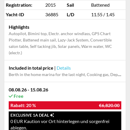
Registration:
2015
Sail
Battened
Yacht-ID
36885
L/D
11.55 / 1.45
Highlights
Autopilot, Bimini top, Electr. anchor windlass, GPS Chart
Plotter, Battened main sail, Lazy-Jack System, Convertible
salon table, Self tacking jib, Solar panels, Warm water, WC
(electr.)
Included in total price
|
Details
Berth in the home marina for the last night, Cooking gas, Deposit reduction, Dinghy, Final cleaning, Multi week fee for deposit reduction, Outboard engine, Pillow, blanket, sheets, duvet cover, Service fees, Starter pack, Towels
08.08.26 - 15.08.26
Free
Rabatt:
20 %
€6,820.00
EXCLUSIVE 1A DEAL
0 EUR Kaution vor Ort hinterlegen und sorgenfrei
ablegen.