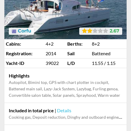
Corfu
2.67
Cabins:
4+2
Berths:
8+2
Registration:
2014
Sail
Battened
Yacht-ID
39022
L/D
11.55 / 1.15
Highlights
Autopilot, Bimini top, GPS with chart plotter in cockpit,
Battened main sail, Lazy-Jack System, Lazybag, Furling genoa,
Convertible salon table, Solar panels, Sprayhood, Warm water
Included in total price
|
Details
Cooking gas, Deposit reduction, Dinghy and outboard engine, Final cleaning, Mooring in home marina for first and last night, Pillow, blanket, sheets, duvet cover, Towels