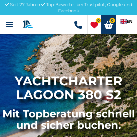
Seit 27 Jahren
Top-Bewertet bei Trustpilot, Google und
Facebook
0
0
EN
Menü
+49 5741 3222690
YACHTCHARTER
LAGOON 380 S2
Mit Topberatung schnell
und sicher buchen.