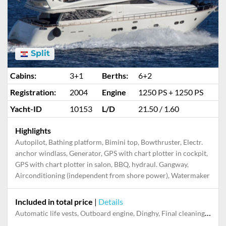
Split
Cabins:
3+1
Berths:
6+2
Registration:
2004
Engine
1250 PS + 1250 PS
Yacht-ID
10153
L/D
21.50 / 1.60
Highlights
Autopilot, Bathing platform, Bimini top, Bowthruster, Electr.
anchor windlass, Generator, GPS with chart plotter in cockpit,
GPS with chart plotter in salon, BBQ, hydraul. Gangway,
Airconditioning (independent from shore power), Watermaker
Included in total price
|
Details
Automatic life vests, Outboard engine, Dinghy, Final cleaning, Towels, Pillow, blanket, sheets, duvet cover, Mooring in home marina during the whole charter, Snorkeling set, Skipper, Stand-up paddle board, Water ski, WiFi internet on board