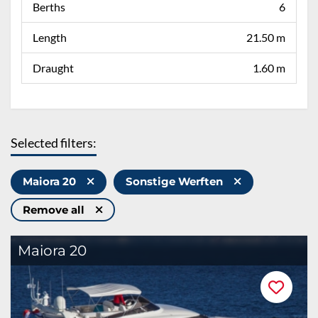
Berths
6
Length
21.50 m
Draught
1.60 m
Selected filters:
Maiora 20
Sonstige Werften
Remove all
Maiora 20