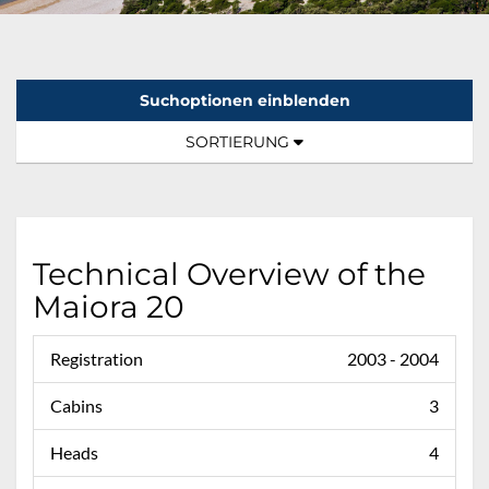
Suchoptionen einblenden
Sortierung:
TOGGLE NAVIGATION
SORTIERUNG
Technical Overview of the
Maiora 20
Registration
2003 - 2004
Cabins
3
Heads
4