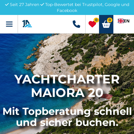
Seit 27 Jahren
Top-Bewertet bei Trustpilot, Google und
Facebook
0
0
EN
Menü
+49 5741 3222690
YACHTCHARTER
MAIORA 20
Mit Topberatung schnell
und sicher buchen.