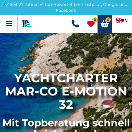
Seit 27 Jahren
Top-Bewertet bei Trustpilot, Google und
Facebook
0
0
EN
Menü
+49 5741 3222690
YACHTCHARTER
MAR-CO E-MOTION
32
Mit Topberatung schnell