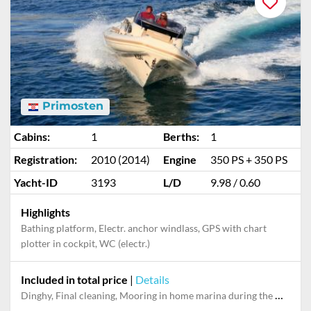
Primosten
Cabins:
1
Berths:
1
Registration:
2010 (2014)
Engine
350 PS + 350 PS
Yacht-ID
3193
L/D
9.98 / 0.60
Highlights
Bathing platform, Electr. anchor windlass, GPS with chart
plotter in cockpit, WC (electr.)
Included in total price
|
Details
Dinghy, Final cleaning, Mooring in home marina during the whole charter, Outboard engine, Permit / Transitlog, Pillow, blanket, sheets, duvet cover