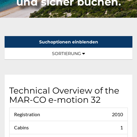
und sicher buchen.
Suchoptionen einblenden
Sortierung:
TOGGLE NAVIGATION
SORTIERUNG
Technical Overview of the
MAR-CO e-motion 32
Registration
2010
Cabins
1