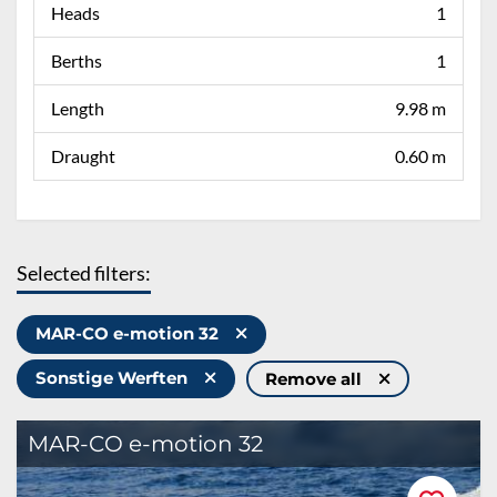
Heads
1
Berths
1
Length
9.98 m
Draught
0.60 m
Selected filters:
MAR-CO e-motion 32
Sonstige Werften
Remove all
MAR-CO e-motion 32