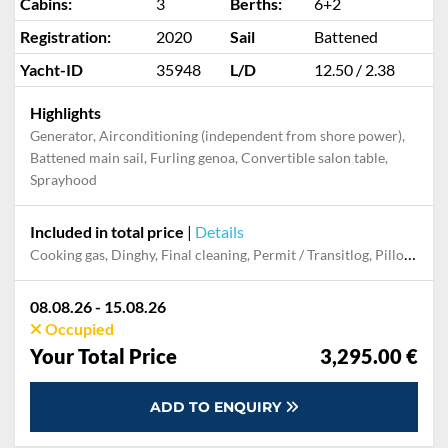
Cabins:
3
Berths:
6+2
Registration:
2020
Sail
Battened
Yacht-ID
35948
L/D
12.50 / 2.38
Highlights
Generator, Airconditioning (independent from shore power),
Battened main sail, Furling genoa, Convertible salon table,
Sprayhood
Included in total price
|
Details
Cooking gas, Dinghy, Final cleaning, Permit / Transitlog, Pillow, blanket, sheets, duvet cover, Starter pack, Towels, WiFi internet on board
08.08.26 - 15.08.26
Occupied
Your Total Price
3,295.00 €
ADD TO ENQUIRY