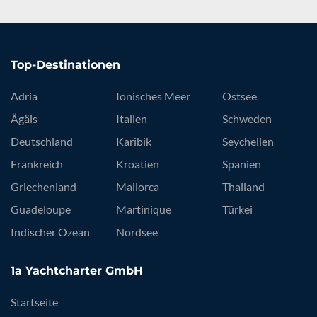
Top-Destinationen
Adria
Ionisches Meer
Ostsee
Ägäis
Italien
Schweden
Deutschland
Karibik
Seychellen
Frankreich
Kroatien
Spanien
Griechenland
Mallorca
Thailand
Guadeloupe
Martinique
Türkei
Indischer Ozean
Nordsee
1a Yachtcharter GmbH
Startseite