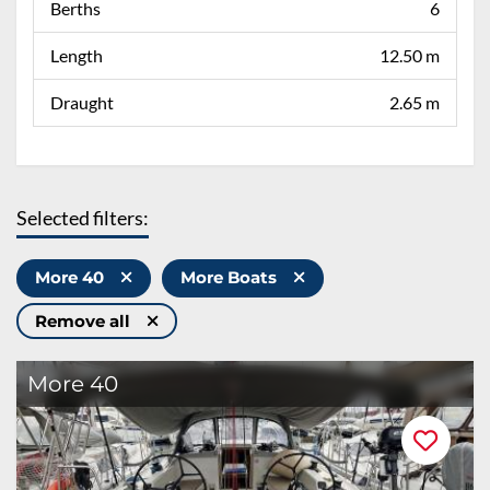
Berths
6
Length
12.50 m
Draught
2.65 m
Selected filters:
More 40
More Boats
Remove all
More 40