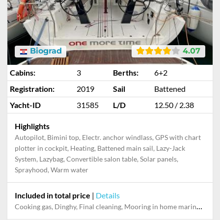
Biograd
4.07
Cabins:
3
Berths:
6+2
Registration:
2019
Sail
Battened
Yacht-ID
31585
L/D
12.50 / 2.38
Highlights
Autopilot, Bimini top, Electr. anchor windlass, GPS with chart
plotter in cockpit, Heating, Battened main sail, Lazy-Jack
System, Lazybag, Convertible salon table, Solar panels,
Sprayhood, Warm water
Included in total price
|
Details
Cooking gas, Dinghy, Final cleaning, Mooring in home marina during the whole charter, Permit / Transitlog, Pillow, blanket, sheets, duvet cover, Starter kit "Basic", WiFi internet on board