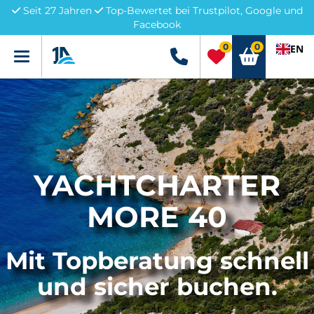
Seit 27 Jahren
Top-Bewertet bei Trustpilot, Google und
Facebook
0
0
EN
Menü
+49 5741 3222690
YACHTCHARTER
MORE 40
Mit Topberatung schnell
und sicher buchen.