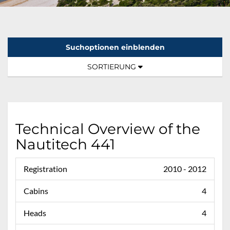
Suchoptionen einblenden
Sortierung:
TOGGLE NAVIGATION
SORTIERUNG
Technical Overview of the
Nautitech 441
Registration
2010 - 2012
Cabins
4
Heads
4