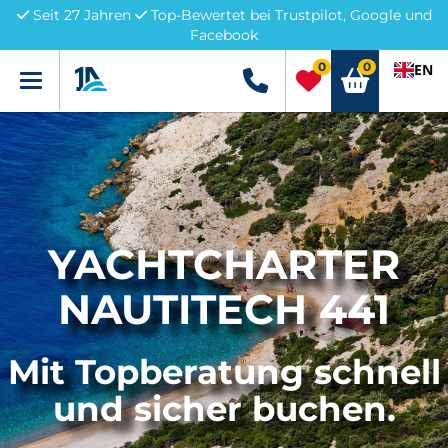
Seit 27 Jahren
Top-Bewertet bei Trustpilot, Google und
Facebook
0
0
EN
Menü
+49 5741 3222690
YACHTCHARTER
NAUTITECH 441
Mit Topberatung schnell
und sicher buchen.