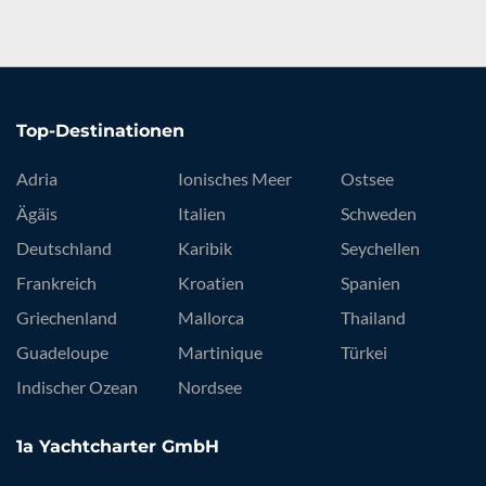
Top-Destinationen
Adria
Ionisches Meer
Ostsee
Ägäis
Italien
Schweden
Deutschland
Karibik
Seychellen
Frankreich
Kroatien
Spanien
Griechenland
Mallorca
Thailand
Guadeloupe
Martinique
Türkei
Indischer Ozean
Nordsee
1a Yachtcharter GmbH