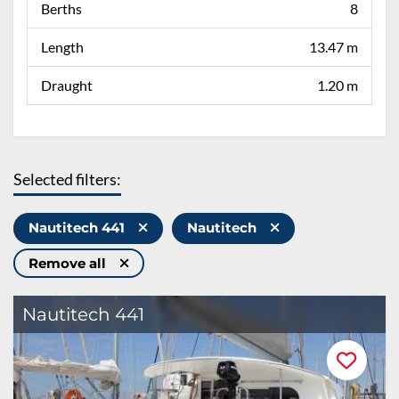
Berths
8
Length
13.47 m
Draught
1.20 m
Selected filters:
Nautitech 441
Nautitech
Remove all
Nautitech 441