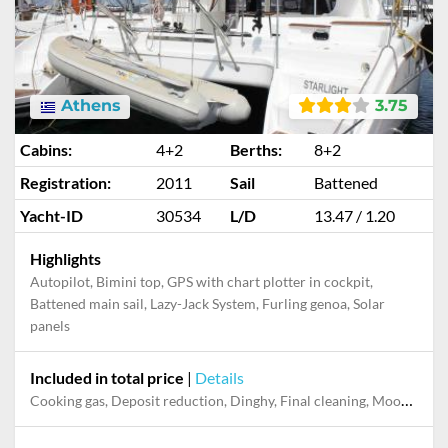
Athens
3.75
Cabins:
4+2
Berths:
8+2
Registration:
2011
Sail
Battened
Yacht-ID
30534
L/D
13.47 / 1.20
Highlights
Autopilot, Bimini top, GPS with chart plotter in cockpit,
Battened main sail, Lazy-Jack System, Furling genoa, Solar
panels
Included in total price
|
Details
Cooking gas, Deposit reduction, Dinghy, Final cleaning, Mooring in home marina for first and last night, Pillow, blanket, sheets, duvet cover, Towels