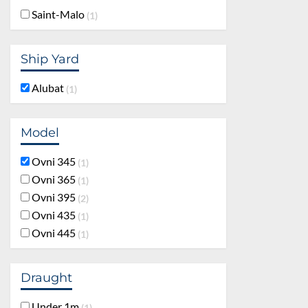
Saint-Malo
1
Ship Yard
Alubat
1
Model
Ovni 345
1
Ovni 365
1
Ovni 395
2
Ovni 435
1
Ovni 445
1
Draught
Under 1m
1