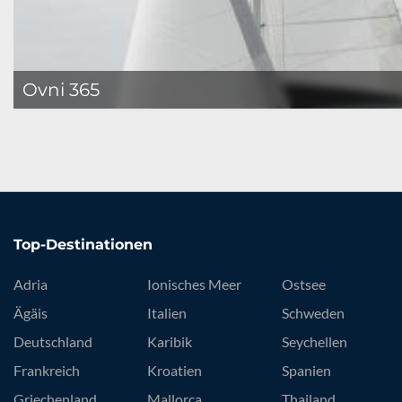
Ovni 365
Top-Destinationen
Adria
Ionisches Meer
Ostsee
Ägäis
Italien
Schweden
Deutschland
Karibik
Seychellen
Frankreich
Kroatien
Spanien
Griechenland
Mallorca
Thailand