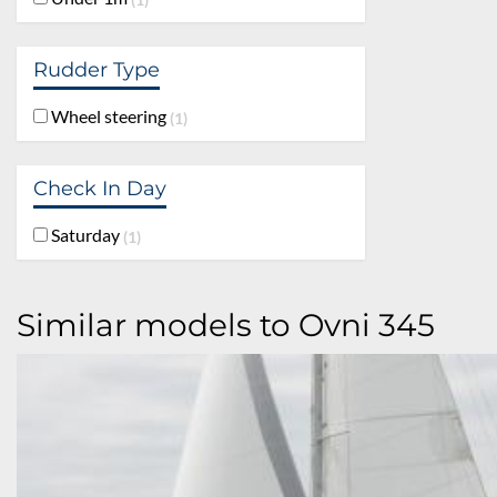
Rudder Type
Wheel steering
1
Check In Day
Saturday
1
Similar models to Ovni 345