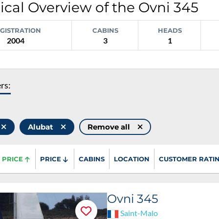
ical Overview of the Ovni 345
GISTRATION
CABINS
HEADS
2004
3
1
ers:
Alubat
Remove all
PRICE
PRICE
CABINS
LOCATION
CUSTOMER RATI
Ovni 345
Saint-Malo