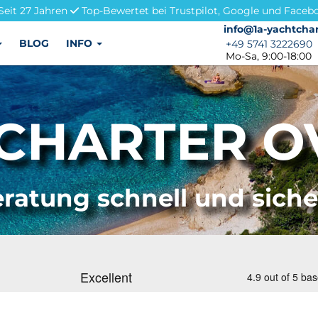
Seit 27 Jahren
Top-Bewertet bei Trustpilot, Google und Faceb
info@1a-yachtchar
info@1a-yachtchar
BLOG
INFO
+49 5741 3222690
+49 5741 3222690
Mo-Sa, 9:00-18:00
CHARTER OV
ratung schnell und sich