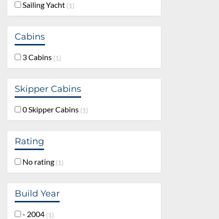
Sailing Yacht
1
Cabins
3 Cabins
1
Skipper Cabins
0 Skipper Cabins
1
Rating
No rating
1
Build Year
- 2004
1