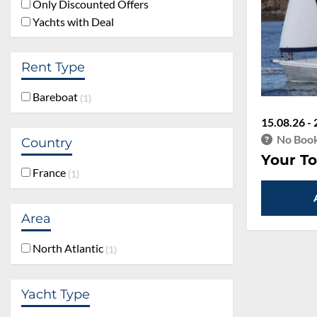
Only Discounted Offers
Yachts with Deal
Rent Type
Bareboat
1
15.08.26 - 
No Book
Country
Your To
France
1
Area
North Atlantic
1
Yacht Type