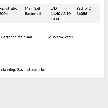
Registration
Main Sail
L/D
Yacht-ID
2004
Battened
11.40 / 2.10
36056
- 0.60
Battened main sail
Warm water
l cleaning, Gas and batteries