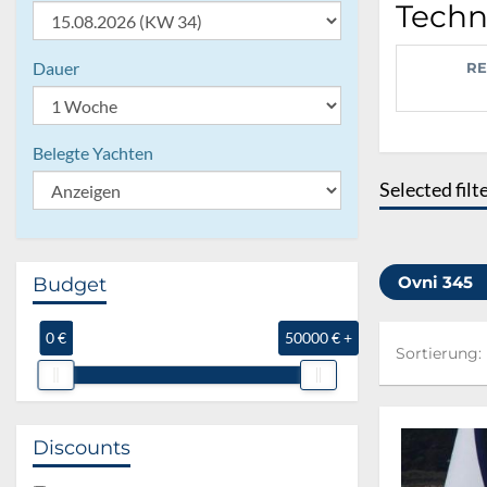
Techn
Dauer
RE
Belegte Yachten
Selected filt
Ovni 345
Budget
0 €
50000 € +
Sortierung:
Sortierung:
Discounts