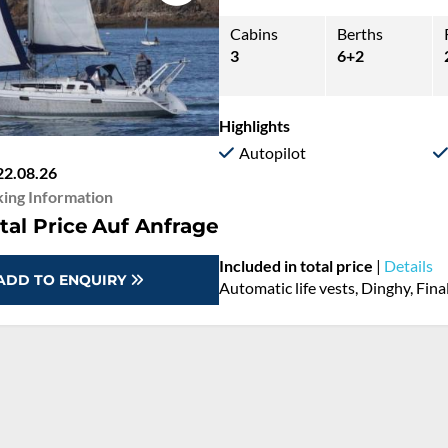
Cabins
Berths
3
6+2
Highlights
Autopilot
22.08.26
ing Information
tal Price
Auf Anfrage
Included in total price
|
Details
ADD TO ENQUIRY
Automatic life vests, Dinghy, Fina