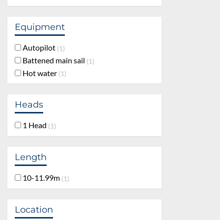
Equipment
Autopilot
1
Battened main sail
1
Hot water
1
Heads
1 Head
1
Length
10-11.99m
1
Location