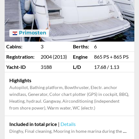
Primosten
Cabins:
3
Berths:
6
Registration:
2004 (2013)
Engine
865 PS + 865 PS
Yacht-ID
3188
L/D
17.68 / 1.13
Highlights
Autopilot, Bathing platform, Bowthruster, Electr. anchor
windlass, Generator, Color chart plotter (GPS) in cockpit, BBQ,
Heating, hydraul. Gangway, Airconditioning (independent
from shore power), Warm water, WC (electr.)
Included in total price
|
Details
Dinghy, Final cleaning, Mooring in home marina during the whole charter, Outboard engine, Permit / Transitlog, Pillow, blanket, sheets, duvet cover