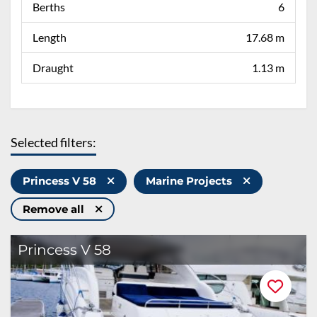
Berths
6
Length
17.68 m
Draught
1.13 m
Selected filters:
Princess V 58
Marine Projects
Remove all
Princess V 58