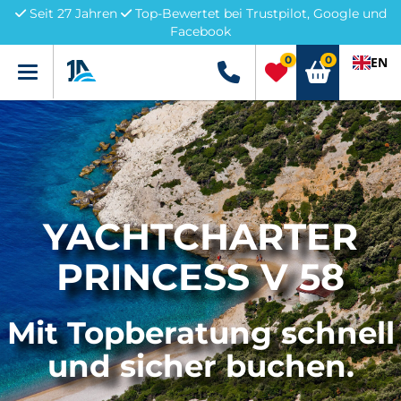
Seit 27 Jahren
Top-Bewertet bei Trustpilot, Google und
Facebook
0
0
EN
Menü
+49 5741 3222690
YACHTCHARTER
PRINCESS V 58
Mit Topberatung schnell
und sicher buchen.