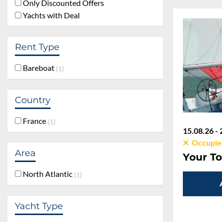
Only Discounted Offers
Yachts with Deal
Rent Type
Bareboat
1
Country
France
1
15.08.26 - 
Occupie
Area
Your To
North Atlantic
1
Yacht Type