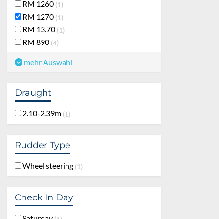
RM 1260
1
RM 1270
1
RM 13.70
1
RM 890
4
mehr Auswahl
Draught
2.10-2.39m
1
Rudder Type
Wheel steering
1
Check In Day
Saturday
1