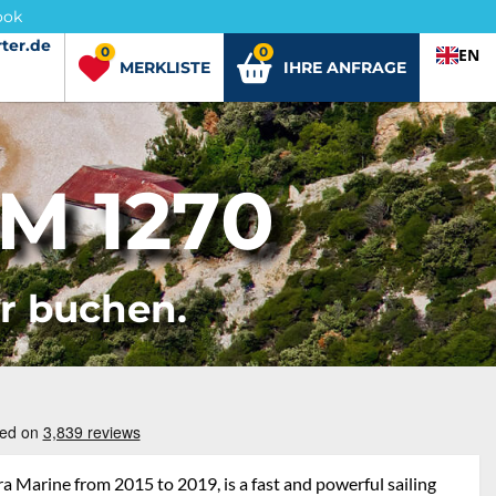
ook
ter.de
ter.de
0
0
EN
MERKLISTE
IHRE ANFRAGE
M 1270
er buchen.
 Marine from 2015 to 2019, is a fast and powerful sailing