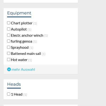
Equipment
Chart plotter
1
Autopilot
1
Electr. anchor winch
1
furling genoa
1
Sprayhood
1
Battened main sail
1
Hot water
1
mehr Auswahl
Heads
1 Head
1