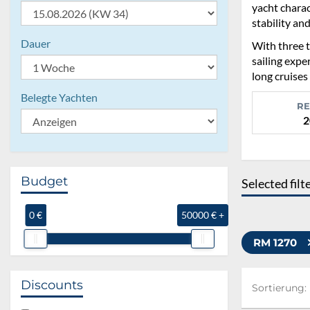
yacht charac
stability and
Dauer
With three t
sailing expe
long cruises
Belegte Yachten
RE
2
Budget
Selected filt
0 €
50000 € +
RM 1270
Sortierung:
Discounts
Sortierung: