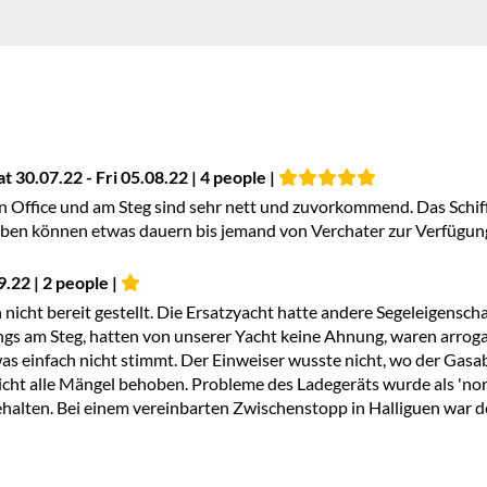
at 30.07.22 - Fri 05.08.22 | 4 people |
in Office und am Steg sind sehr nett und zuvorkommend. Das Schiff 
ben können etwas dauern bis jemand von Verchater zur Verfügung
9.22 | 2 people |
ht bereit gestellt. Die Ersatzyacht hatte andere Segeleigenschaf
gs am Steg, hatten von unserer Yacht keine Ahnung, waren arrogant
was einfach nicht stimmt. Der Einweiser wusste nicht, wo der Gasa
cht alle Mängel behoben. Probleme des Ladegeräts wurde als 'no
alten. Bei einem vereinbarten Zwischenstopp in Halliguen war d