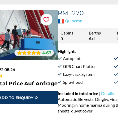
RM 1270
Quiberon
Cabins
Berths
3
6+1
Highlights
4.67
Autopilot
GPS Chart Plotter
22.08.26
Lazy-Jack System
d
Sprayhood
tal Price
Auf Anfrage
Included in total price
|
Details
ADD TO ENQUIRY
Automatic life vests, Dinghy, Fina
Mooring in home marina during th
sheets, duvet cover