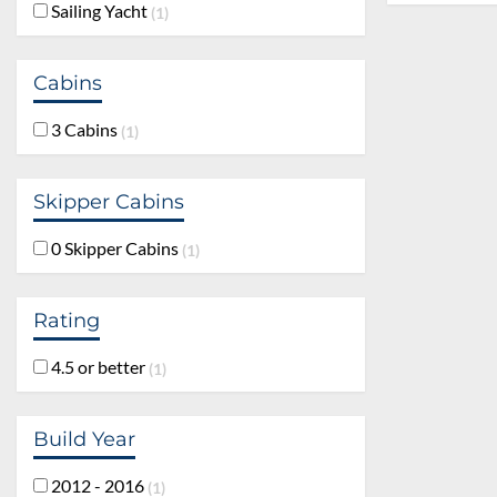
Sailing Yacht
1
Cabins
3 Cabins
1
Skipper Cabins
0 Skipper Cabins
1
Rating
4.5 or better
1
Build Year
2012 - 2016
1