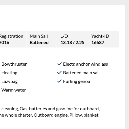
Registration
Main Sail
L/D
Yacht-ID
2016
Battened
13.18 / 2.25
16687
Bowthruster
Electr. anchor windlass
Heating
Battened main sail
Lazybag
Furling genoa
Warm water
l cleaning, Gas, batteries and gasoline for outboard,
e whole charter, Outboard engine, Pillow, blanket,