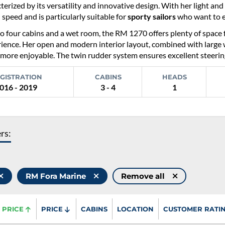
terized by its versatility and innovative design. With her light a
 speed and is particularly suitable for
sporty sailors
who want to en
o four cabins and a wet room, the RM 1270 offers plenty of space 
rience. Her open and modern interior layout, combined with large
 more enjoyable. The twin rudder system ensures excellent steering
GISTRATION
CABINS
HEADS
016 - 2019
3 - 4
1
ers:
RM Fora Marine
Remove all
PRICE
PRICE
CABINS
LOCATION
CUSTOMER RATI