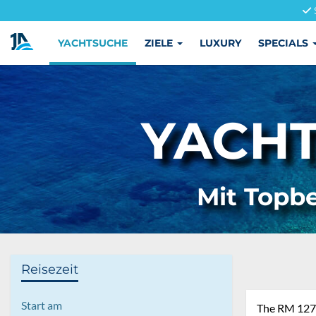
YACHTSUCHE
ZIELE
LUXURY
SPECIALS
YACHT
Mit Topbe
Reisezeit
Start am
The RM 1270,