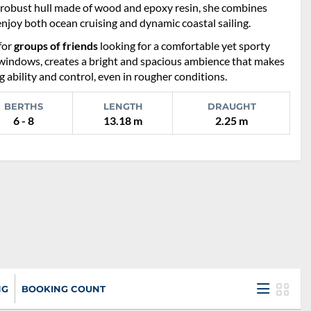
nd robust hull made of wood and epoxy resin, she combines
joy both ocean cruising and dynamic coastal sailing.
for
groups of friends
looking for a comfortable yet sporty
 windows, creates a bright and spacious ambience that makes
 ability and control, even in rougher conditions.
BERTHS
LENGTH
DRAUGHT
6 - 8
13.18 m
2.25 m
NG
BOOKING COUNT