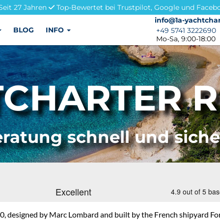
Seit 27 Jahren
Top-Bewertet bei Trustpilot, Google und Faceb
info@1a-yachtchar
info@1a-yachtchar
BLOG
INFO
+49 5741 3222690
+49 5741 3222690
Mo-Sa, 9:00-18:00
CHARTER R
ratung schnell und sich
 designed by Marc Lombard and built by the French shipyard Fora