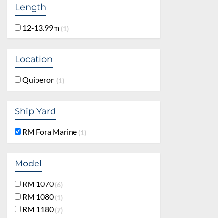
Length
12-13.99m
1
Location
Quiberon
1
Ship Yard
RM Fora Marine
1
Model
RM 1070
6
RM 1080
1
RM 1180
7