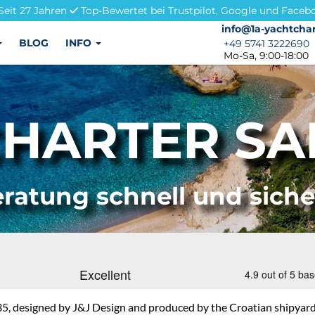
Seit 27 Jahren
Top-Bewertet bei Trustpilot, Google und Faceb
info@1a-yachtchar
info@1a-yachtchar
BLOG
INFO
+49 5741 3222690
+49 5741 3222690
Mo-Sa, 9:00-18:00
HARTER SA
ratung schnell und sich
5, designed by J&J Design and produced by the Croatian shipyard Sa