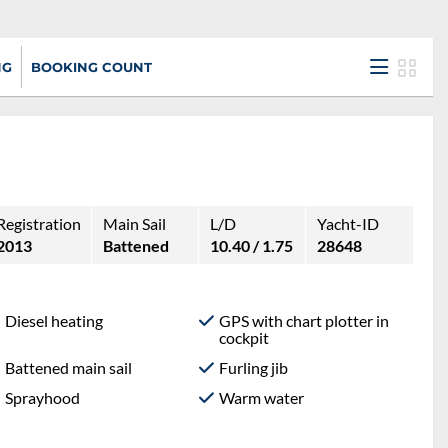
NG
BOOKING COUNT
Registration
Main Sail
L/D
Yacht-ID
2013
Battened
10.40 / 1.75
28648
Diesel heating
GPS with chart plotter in
cockpit
Battened main sail
Furling jib
Sprayhood
Warm water