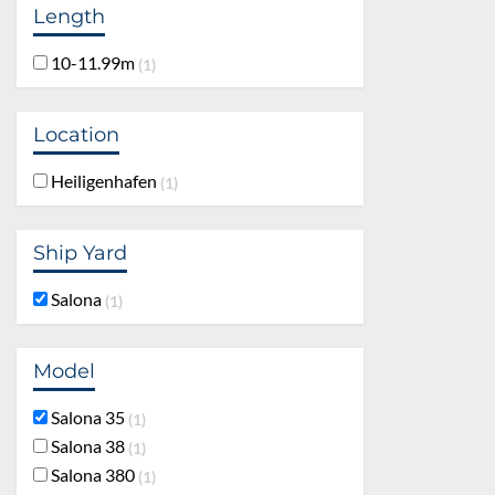
Length
10-11.99m
1
Location
Heiligenhafen
1
Ship Yard
Salona
1
Model
Salona 35
1
Salona 38
1
Salona 380
1