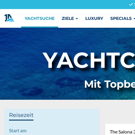
YACHTSUCHE
ZIELE
LUXURY
SPECIALS
YACHTC
Mit Topbe
Reisezeit
Start am
The Salona 3