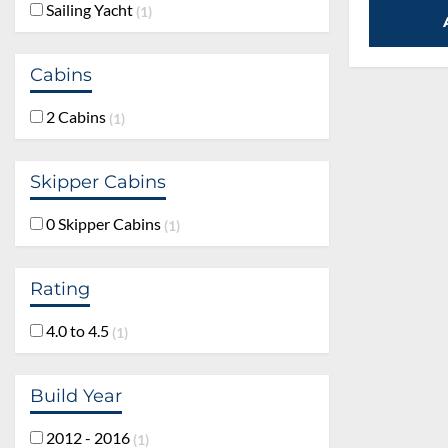
Sailing Yacht
1
Cabins
2 Cabins
1
Skipper Cabins
0 Skipper Cabins
1
Rating
4.0 to 4.5
1
Build Year
2012 - 2016
1