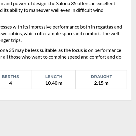
rn and powerful design, the Salona 35 offers an excellent
 its ability to maneuver well even in difficult wind
presses with its impressive performance both in regattas and
 two cabins, which offer ample space and comfort. The well
nger trips.
na 35 may be less suitable, as the focus is on performance
 for all those who want to combine speed and comfort and do
BERTHS
LENGTH
DRAUGHT
4
10.40 m
2.15 m