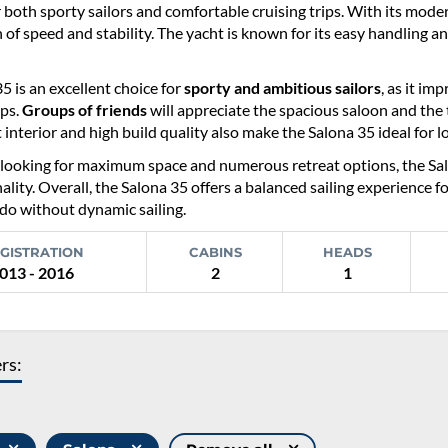
 both sporty sailors and comfortable cruising trips. With its mode
of speed and stability. The yacht is known for its easy handling and
5 is an excellent choice for
sporty and ambitious sailors
, as it im
ips.
Groups of friends
will appreciate the spacious saloon and the
interior and high build quality also make the Salona 35 ideal for lo
looking for maximum space and numerous retreat options, the Salo
ality. Overall, the Salona 35 offers a balanced sailing experience
do without dynamic sailing.
GISTRATION
CABINS
HEADS
013 - 2016
2
1
ers: