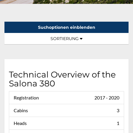
Suchoptionen einblenden
Sortierung:
TOGGLE NAVIGATION
SORTIERUNG
Technical Overview of the
Salona 380
Registration
2017 - 2020
Cabins
3
Heads
1