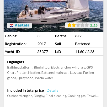
Kastela
2.33
Cabins:
3
Berths:
6+2
Registration:
2017
Sail
Battened
Yacht-ID
35377
L/D
11.60 / 2.28
Highlights
Bathing platform, Bimini top, Electr. anchor windlass, GPS
Chart Plotter, Heating, Battened main sail, Lazybag, Furling
genoa, Sprayhood, Warm water
Included in total price
|
Details
Outboard engine, Dinghy, Final cleaning, Cooking gas, Towels, Pillow, blanket, sheets, duvet cover, Permit / Transitlog, Starter pack, WiFi internet on board