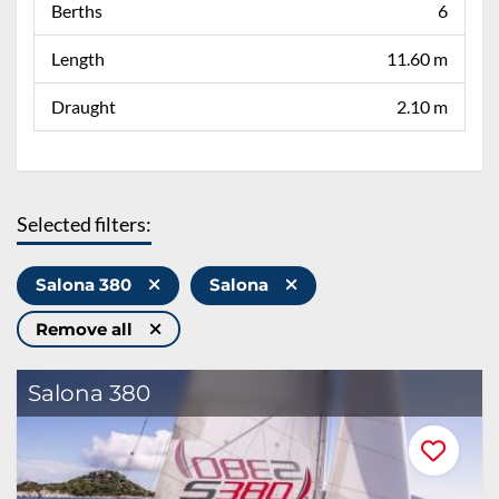
Berths
6
Length
11.60 m
Draught
2.10 m
Selected filters:
Salona 380
Salona
Remove all
Salona 380