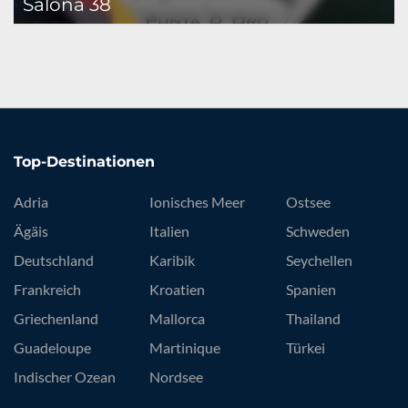
Salona 38
Top-Destinationen
Adria
Ionisches Meer
Ostsee
Ägäis
Italien
Schweden
Deutschland
Karibik
Seychellen
Frankreich
Kroatien
Spanien
Griechenland
Mallorca
Thailand
Guadeloupe
Martinique
Türkei
Indischer Ozean
Nordsee