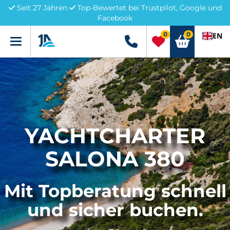
Seit 27 Jahren
Top-Bewertet bei Trustpilot, Google und
Facebook
0
0
EN
Menü
+49 5741 3222690
YACHTCHARTER
SALONA 380
Mit Topberatung schnell
und sicher buchen.