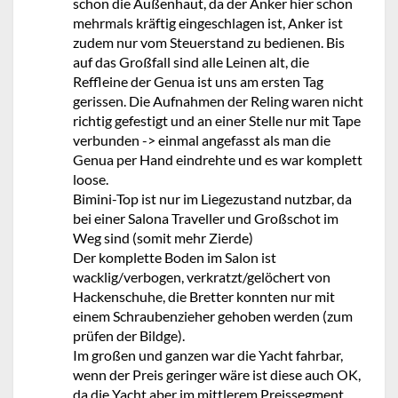
schon die Außenhaut, da der Anker hier schon
mehrmals kräftig eingeschlagen ist, Anker ist
zudem nur vom Steuerstand zu bedienen. Bis
auf das Großfall sind alle Leinen alt, die
Reffleine der Genua ist uns am ersten Tag
gerissen. Die Aufnahmen der Reling waren nicht
richtig gefestigt und an einer Stelle nur mit Tape
verbunden -> einmal angefasst als man die
Genua per Hand eindrehte und es war komplett
loose.
Bimini-Top ist nur im Liegezustand nutzbar, da
bei einer Salona Traveller und Großschot im
Weg sind (somit mehr Zierde)
Der komplette Boden im Salon ist
wacklig/verbogen, verkratzt/gelöchert von
Hackenschuhe, die Bretter konnten nur mit
einem Schraubenzieher gehoben werden (zum
prüfen der Bildge).
Im großen und ganzen war die Yacht fahrbar,
wenn der Preis geringer wäre ist diese auch OK,
da die Yacht aber im mittlerem Preissegment