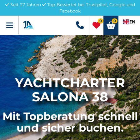
Seit 27 Jahren
Top-Bewertet bei Trustpilot, Google und
Facebook
0
0
EN
Menü
+49 5741 3222690
YACHTCHARTER
SALONA 38
Mit Topberatung schnell
und sicher buchen.