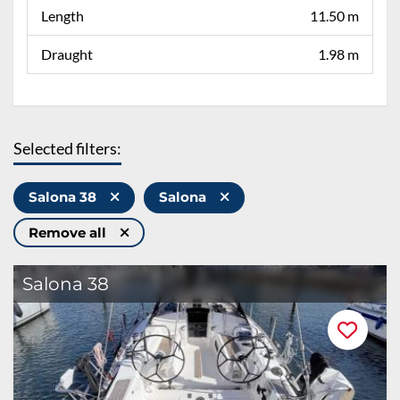
Length
11.50 m
Draught
1.98 m
Selected filters:
Salona 38
Salona
Remove all
Salona 38