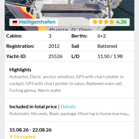
Heiligenhafen
4.36
Cabins:
3
Berths:
6+2
Registration:
2012
Sail
Battened
Yacht-ID
25526
L/D
11.50 / 1.98
Highlights
Autopilot, Electr. anchor windlass, GPS with chart plotter in
cockpit, GPS with chart plotter in salon, Battened main sail,
Furling genoa, Warm water
Included in total price
|
Details
Automatic life vests, Basic package, Mooring in home marina during the whole charter
15.08.26 - 22.08.26
Occupied