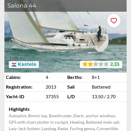
Salona 44
Kastela
2.33
Cabins:
4
Berths:
8+1
Registration:
2013
Sail
Battened
Yacht-ID
37355
L/D
13.50 / 2.70
Highlights
Autopilot, Bimini top, Bowthruster, Electr. anchor windlass,
GPS with chart plotter in cockpit, Heating, Battened main sail,
Lazy-Jack System, Lazybag, Radar, Furling genoa, Convertible