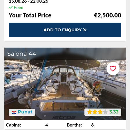
15.08.26 - 22.08.26
Free
Your Total Price
€2,500.00
ADD TO ENQUIRY
Salona 44
Punat
3.33
Cabins:
4
Berths:
8