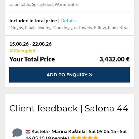
salon table, Sprayhood, Warm water
Included in total price
|
Details
Dinghy, Final cleaning, Cooking gas, Towels, Pillow, blanket, sheets, duvet cover, Permit / Transitlog, Starter pack, WiFi internet on board
15.08.26 - 22.08.26
Occupied
Your Total Price
3,432.00 €
ADD TO ENQUIRY
Client feedback | Salona 44
Kastela - Marina Kaštela | Sat 09.05.15 - Sat
16.05.15 | 8 people |