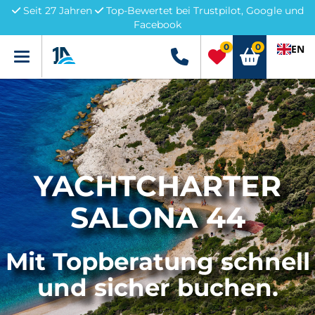
Seit 27 Jahren
Top-Bewertet bei Trustpilot, Google und
Facebook
0
0
EN
Menü
+49 5741 3222690
YACHTCHARTER
SALONA 44
Mit Topberatung schnell
und sicher buchen.