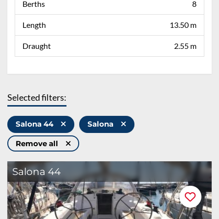
Berths
8
Length
13.50 m
Draught
2.55 m
Selected filters:
Salona 44
Salona
Remove all
Salona 44