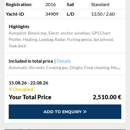
Registration:
2016
Sail
Standard
Yacht-ID
34909
L/D
13.50 / 2.60
Highlights
Autopilot, Bimini top, Electr. anchor windlass, GPS Chart
Plotter, Heating, Lazybag, Radar, Furling genoa, Sprayhood,
Teak deck
Included in total price
|
Details
Automatic life vests, Cooking gas, Dinghy, Final cleaning, Mooring in home marina during the whole charter, Pillow, blanket, sheets, duvet cover, WiFi internet on board
15.08.26 - 22.08.26
Occupied
Your Total Price
2,510.00 €
ADD TO ENQUIRY