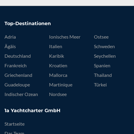
Top-Destinationen
Adria
Ionisches Meer
Ostsee
Ägäis
Italien
Schweden
Deutschland
Karibik
Seychellen
Frankreich
Kroatien
Spanien
Griechenland
Mallorca
Thailand
Guadeloupe
Martinique
Türkei
Indischer Ozean
Nordsee
1a Yachtcharter GmbH
Startseite
Das Team