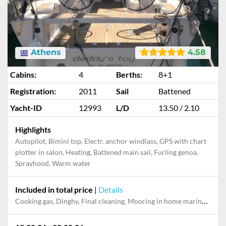
Athens
4.58
Cabins:
4
Berths:
8+1
Registration:
2011
Sail
Battened
Yacht-ID
12993
L/D
13.50 / 2.10
Highlights
Autopilot, Bimini top, Electr. anchor windlass, GPS with chart
plotter in salon, Heating, Battened main sail, Furling genoa,
Sprayhood, Warm water
Included in total price
|
Details
Cooking gas, Dinghy, Final cleaning, Mooring in home marina during the whole charter, Multi-week surcharge Service fee, Outboard engine, Pillow, blanket, sheets, duvet cover, Towels