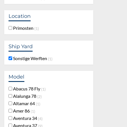
Location
Primosten
1
Ship Yard
Sonstige Werften
1
Model
Abacus 78 Fly
1
Alalunga 78
2
Altamar 64
1
Amer 86
1
Aventura 34
4
Aventura 37
9