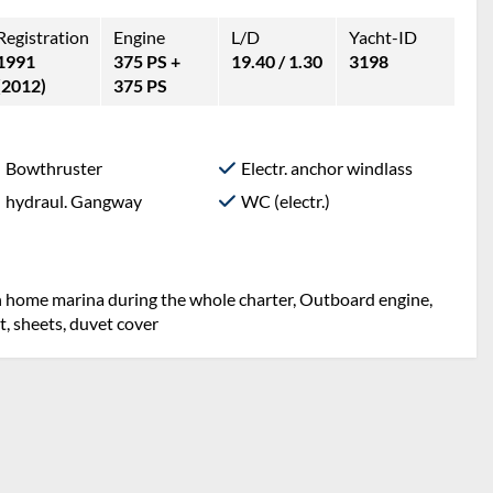
Registration
Engine
L/D
Yacht-ID
1991
375 PS +
19.40 / 1.30
3198
(2012)
375 PS
Bowthruster
Electr. anchor windlass
hydraul. Gangway
WC (electr.)
in home marina during the whole charter, Outboard engine,
et, sheets, duvet cover