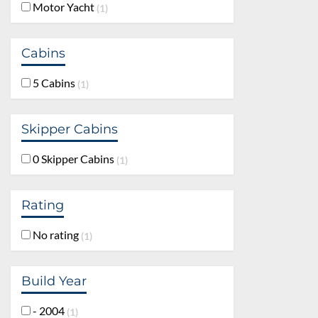
Motor Yacht
1
Cabins
5 Cabins
1
Skipper Cabins
0 Skipper Cabins
1
Rating
No rating
1
Build Year
- 2004
1