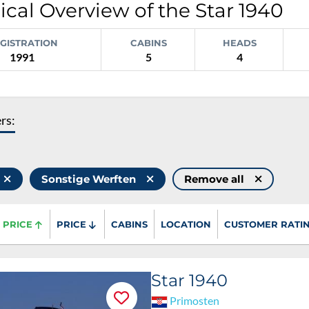
ical Overview of the Star 1940
GISTRATION
CABINS
HEADS
1991
5
4
ers:
Sonstige Werften
Remove all
PRICE
PRICE
CABINS
LOCATION
CUSTOMER RATI
Star 1940
Primosten