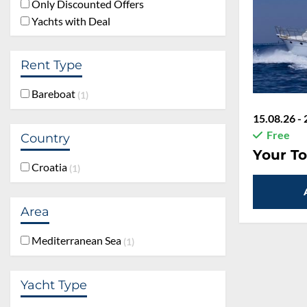
Only Discounted Offers
Yachts with Deal
Rent Type
Bareboat
1
15.08.26 - 
Free
Country
Your To
Croatia
1
Area
Mediterranean Sea
1
Yacht Type