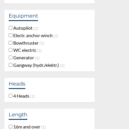
Equipment
Autopilot
1
Electr. anchor winch
1
Bowthruster
1
WC electric
1
Generator
1
Gangway (hydr./elektr.)
1
Heads
4 Heads
1
Length
16m and over
1