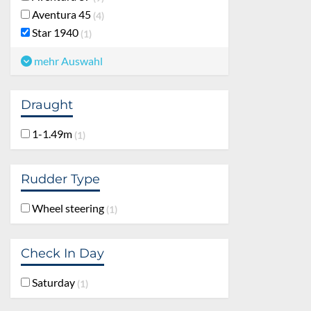
Aventura 45
4
Star 1940
1
mehr Auswahl
Draught
1-1.49m
1
Rudder Type
Wheel steering
1
Check In Day
Saturday
1