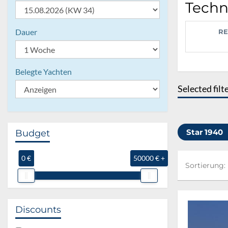
Techn
Dauer
RE
Belegte Yachten
Selected filt
Star 1940
Budget
0 €
50000 € +
Sortierung:
Sortierung:
Discounts