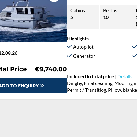
Cabins
Berths
5
10
Highlights
Autopilot
22.08.26
Generator
tal Price
€9,740.00
Included in total price
|
Details
Dinghy, Final cleaning, Mooring 
ADD TO ENQUIRY
Permit / Transitlog, Pillow, blank