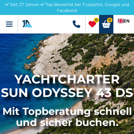
Seit 27 Jahren
Top-Bewertet bei Trustpilot, Google und
Facebook
0
0
EN
Menü
+49 5741 3222690
YACHTCHARTER
SUN ODYSSEY 43 DS
Mit Topberatung schnell
und sicher buchen.