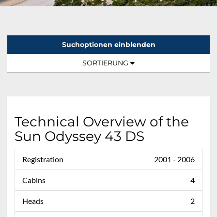
Suchoptionen einblenden
Sortierung:
TOGGLE NAVIGATION
SORTIERUNG
Technical Overview of the
Sun Odyssey 43 DS
Registration
2001 - 2006
Cabins
4
Heads
2