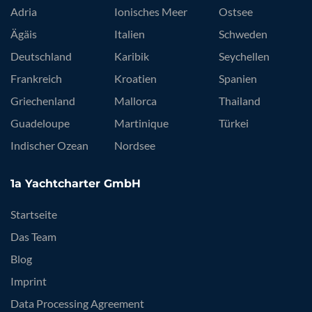
Adria
Ionisches Meer
Ostsee
Ägäis
Italien
Schweden
Deutschland
Karibik
Seychellen
Frankreich
Kroatien
Spanien
Griechenland
Mallorca
Thailand
Guadeloupe
Martinique
Türkei
Indischer Ozean
Nordsee
1a Yachtcharter GmbH
Startseite
Das Team
Blog
Imprint
Data Processing Agreement