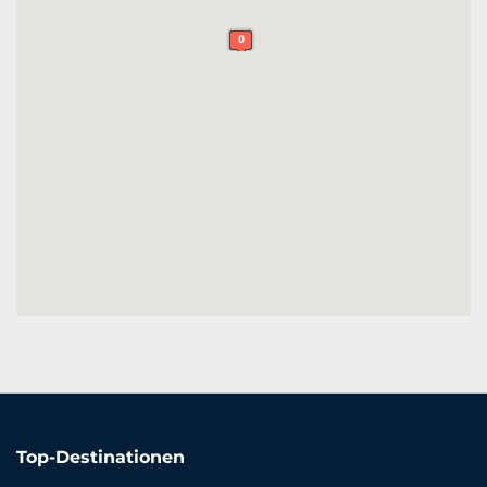
0
0
Top-Destinationen