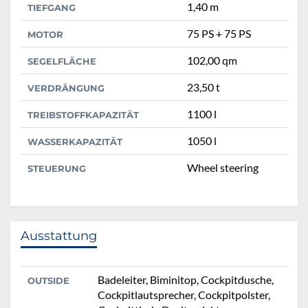
1,40 m
TIEFGANG
75 PS + 75 PS
MOTOR
102,00 qm
SEGELFLÄCHE
23,50 t
VERDRÄNGUNG
1100 l
TREIBSTOFFKAPAZITÄT
1050 l
WASSERKAPAZITÄT
Wheel steering
STEUERUNG
Ausstattung
Badeleiter, Biminitop, Cockpitdusche,
OUTSIDE
Cockpitlautsprecher, Cockpitpolster,