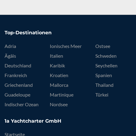
Top-Destinationen
Adria
Ionisches Meer
Ostsee
Ägäis
Italien
Schweden
Deutschland
Karibik
Seychellen
Frankreich
Kroatien
Spanien
Griechenland
Mallorca
Thailand
Guadeloupe
Martinique
Türkei
Indischer Ozean
Nordsee
1a Yachtcharter GmbH
Startseite