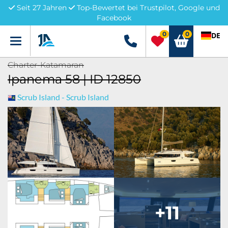
Seit 27 Jahren
Top-Bewertet bei Trustpilot, Google und
Facebook
0
0
DE
Menü
+49 5741 3222690
Charter-Katamaran
Ipanema 58 | ID 12850
Scrub Island - Scrub Island
+11