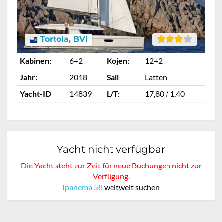
Tortola, BVI
Kabinen:
6+2
Kojen:
12+2
Ka
Jahr:
2018
Sail
Latten
Ja
Yacht-ID
14839
L/T:
17,80 / 1,40
Ya
Yacht nicht verfügbar
Die Yacht steht zur Zeit für neue Buchungen nicht zur
Verfügung.
Ipanema 58
weltweit suchen