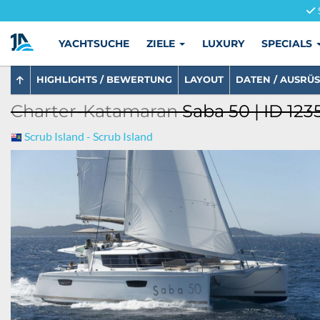
YACHTSUCHE
ZIELE
LUXURY
SPECIALS
HIGHLIGHTS / BEWERTUNG
LAYOUT
DATEN / AUSRÜ
Charter-Katamaran
Saba 50 | ID 123
Scrub Island - Scrub Island