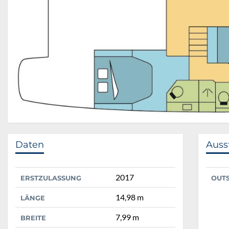
Daten
Auss
2017
ERSTZULASSUNG
OUT
14,98 m
LÄNGE
7,99 m
BREITE