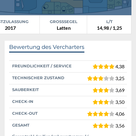
STZULASSUNG
GROSSSEGEL
L/T
2017
Latten
14,98 / 1,25
Bewertung des Vercharters
FREUNDLICHKEIT / SERVICE
4,38
TECHNISCHER ZUSTAND
3,25
SAUBERKEIT
3,69
CHECK-IN
3,50
CHECK-OUT
4,06
GESAMT
3,56