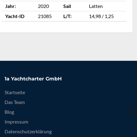
Jahr:
2020
Sail
Latten
J
Yacht-ID
21085
L/T:
14,98 / 1,25
Y
1a Yachtcharter GmbH
Startseite
Das Team
Blog
Impressum
Datenschutzerklärung