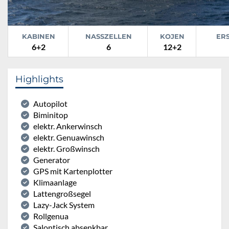
KABINEN
NASSZELLEN
KOJEN
ER
6+2
6
12+2
Highlights
Autopilot
Biminitop
elektr. Ankerwinsch
elektr. Genuawinsch
elektr. Großwinsch
Generator
GPS mit Kartenplotter
Klimaanlage
Lattengroßsegel
Lazy-Jack System
Rollgenua
Salontisch absenkbar