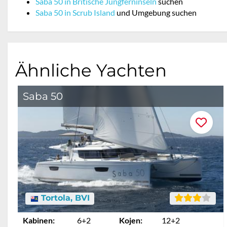
Saba 50 in Britische Jungferninseln
suchen
Saba 50 in Scrub Island
und Umgebung suchen
Ähnliche Yachten
Saba 50
Tortola, BVI
Kabinen:
6+2
Kojen:
12+2