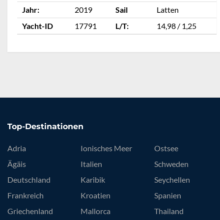
Jahr:
2019
Sail
Latten
Yacht-ID
17791
L/T:
14,98 / 1,25
Top-Destinationen
Adria
Ionisches Meer
Ostsee
Ägäis
Italien
Schweden
Deutschland
Karibik
Seychellen
Frankreich
Kroatien
Spanien
Griechenland
Mallorca
Thailand