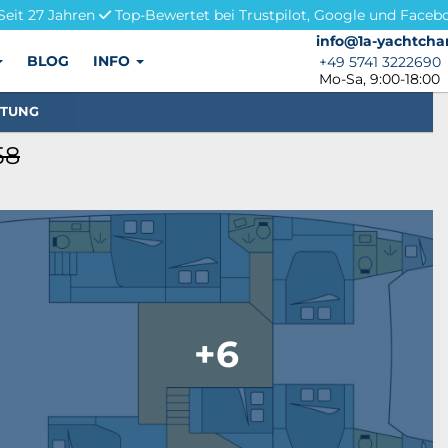
Seit 27 Jahren
Top-Bewertet bei Trustpilot, Google und Faceb
info@1a-yachtchar
info@1a-yachtcha
BLOG
INFO
+49 5741 3222690
+49 5741 3222690
Mo-Sa, 9:00-18:00
STUNG
58
+6