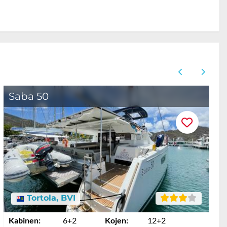
Saba 50
Tortola, BVI
Kabinen:
6+2
Kojen:
12+2
K