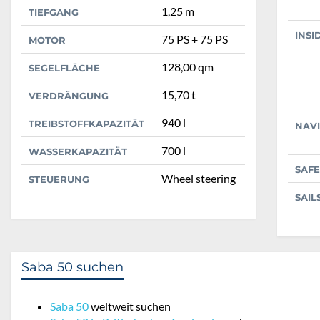
1,25 m
TIEFGANG
INSI
75 PS + 75 PS
MOTOR
128,00 qm
SEGELFLÄCHE
15,70 t
VERDRÄNGUNG
940 l
TREIBSTOFFKAPAZITÄT
NAV
700 l
WASSERKAPAZITÄT
SAFE
Wheel steering
STEUERUNG
SAIL
Saba 50 suchen
Saba 50
weltweit suchen