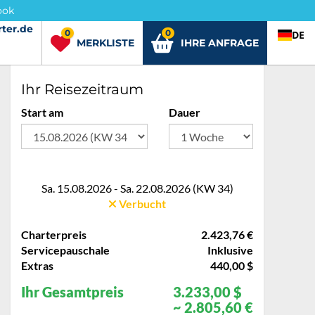
ook
ter.de
rter.de
0
0
DE
MERKLISTE
IHRE ANFRAGE
Ihr Reisezeitraum
Start am
Dauer
Sa. 15.08.2026 - Sa. 22.08.2026 (KW 34)
Verbucht
Charterpreis
2.423,76 €
Servicepauschale
Inklusive
Extras
440,00 $
Ihr Gesamtpreis
3.233,00 $
~ 2.805,60 €