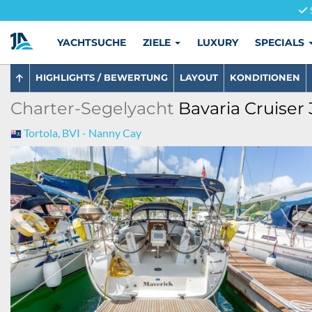
YACHTSUCHE
ZIELE
LUXURY
SPECIALS
HIGHLIGHTS / BEWERTUNG
LAYOUT
KONDITIONEN
Charter-Segelyacht
Bavaria Cruiser 
Tortola, BVI - Nanny Cay