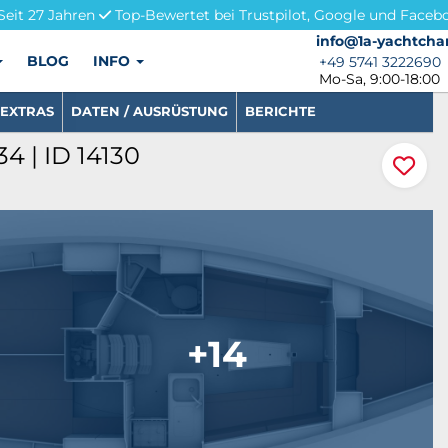
Seit 27 Jahren
Top-Bewertet bei Trustpilot, Google und Faceb
info@1a-yachtchar
info@1a-yachtcha
BLOG
INFO
+49 5741 3222690
+49 5741 3222690
Mo-Sa, 9:00-18:00
EXTRAS
DATEN / AUSRÜSTUNG
BERICHTE
34 | ID 14130
+14