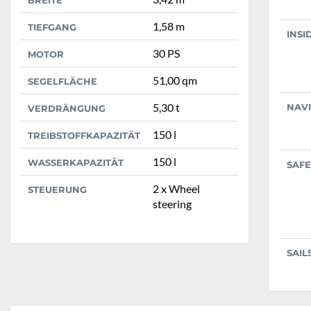
BREITE
1,58 m
TIEFGANG
INSI
30 PS
MOTOR
51,00 qm
SEGELFLÄCHE
5,30 t
NAV
VERDRÄNGUNG
150 l
TREIBSTOFFKAPAZITÄT
150 l
WASSERKAPAZITÄT
SAFE
2 x Wheel
STEUERUNG
steering
SAIL