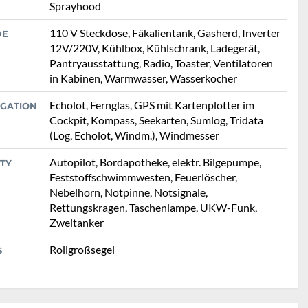
Sprayhood
110 V Steckdose, Fäkalientank, Gasherd, Inverter
DE
12V/220V, Kühlbox, Kühlschrank, Ladegerät,
Pantryausstattung, Radio, Toaster, Ventilatoren
in Kabinen, Warmwasser, Wasserkocher
Echolot, Fernglas, GPS mit Kartenplotter im
IGATION
Cockpit, Kompass, Seekarten, Sumlog, Tridata
(Log, Echolot, Windm.), Windmesser
Autopilot, Bordapotheke, elektr. Bilgepumpe,
TY
Feststoffschwimmwesten, Feuerlöscher,
Nebelhorn, Notpinne, Notsignale,
Rettungskragen, Taschenlampe, UKW-Funk,
Zweitanker
Rollgroßsegel
S