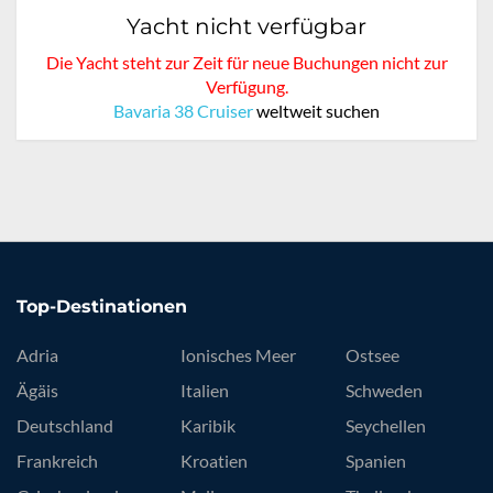
Yacht nicht verfügbar
Die Yacht steht zur Zeit für neue Buchungen nicht zur
Verfügung.
Bavaria 38 Cruiser
weltweit suchen
Top-Destinationen
Adria
Ionisches Meer
Ostsee
Ägäis
Italien
Schweden
Deutschland
Karibik
Seychellen
Frankreich
Kroatien
Spanien