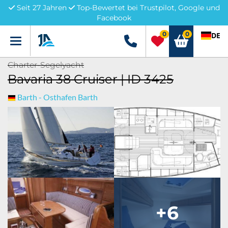
Seit 27 Jahren
Top-Bewertet bei Trustpilot, Google und
Facebook
0
0
DE
Menü
+49 5741 3222690
Charter-Segelyacht
Bavaria 38 Cruiser | ID 3425
Barth - Osthafen Barth
+6