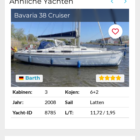
Ähnliche Yachten
Bavaria 38 Cruiser
B
Barth
Kabinen:
3
Kojen:
6+2
Ka
Jahr:
2008
Sail
Latten
Ja
Yacht-ID
8785
L/T:
11,72 / 1,95
Ya