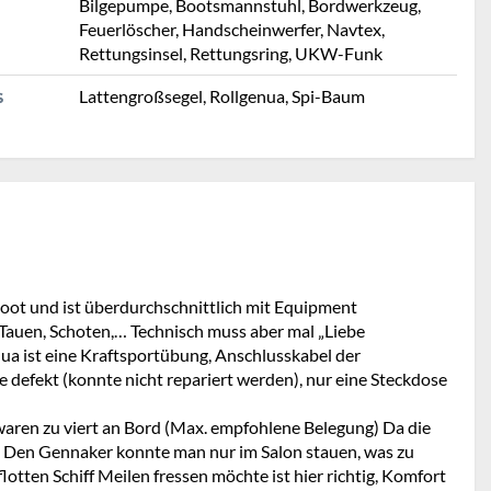
Bilgepumpe, Bootsmannstuhl, Bordwerkzeug,
Feuerlöscher, Handscheinwerfer, Navtex,
Rettungsinsel, Rettungsring, UKW-Funk
Lattengroßsegel, Rollgenua, Spi-Baum
S
Boot und ist überdurchschnittlich mit Equipment
t Tauen, Schoten,… Technisch muss aber mal „Liebe
ua ist eine Kraftsportübung, Anschlusskabel der
pe defekt (konnte nicht repariert werden), nur eine Steckdose
aren zu viert an Bord (Max. empfohlene Belegung) Da die
en. Den Gennaker konnte man nur im Salon stauen, was zu
flotten Schiff Meilen fressen möchte ist hier richtig, Komfort