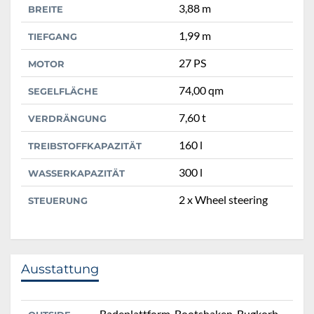
3,88 m
BREITE
1,99 m
TIEFGANG
27 PS
MOTOR
74,00 qm
SEGELFLÄCHE
7,60 t
VERDRÄNGUNG
160 l
TREIBSTOFFKAPAZITÄT
300 l
WASSERKAPAZITÄT
2 x Wheel steering
STEUERUNG
Ausstattung
Badeplattform, Bootshaken, Bugkorb,