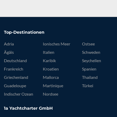
Top-Destinationen
Adria
Ionisches Meer
Ostsee
Ägäis
Italien
Schweden
Deutschland
Karibik
Seychellen
Frankreich
Kroatien
Spanien
Griechenland
Mallorca
Thailand
Guadeloupe
Martinique
Türkei
Indischer Ozean
Nordsee
1a Yachtcharter GmbH