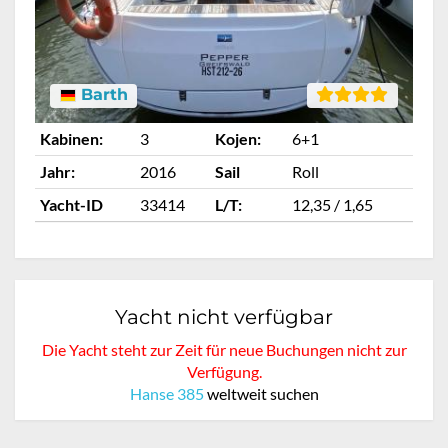
Barth
Kabinen:
3
Kojen:
6+1
Ka
Jahr:
2016
Sail
Roll
Ja
Yacht-ID
33414
L/T:
12,35 / 1,65
Ya
Yacht nicht verfügbar
Die Yacht steht zur Zeit für neue Buchungen nicht zur
Verfügung.
Hanse 385
weltweit suchen