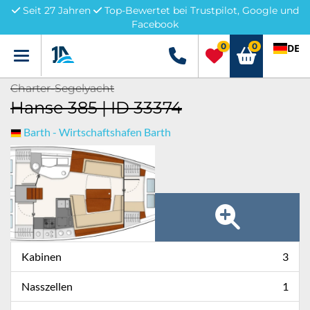
Seit 27 Jahren
Top-Bewertet bei Trustpilot, Google und
Facebook
0
0
DE
Menü
+49 5741 3222690
Charter-Segelyacht
Hanse 385 | ID 33374
Barth - Wirtschaftshafen Barth
Kabinen
3
Nasszellen
1