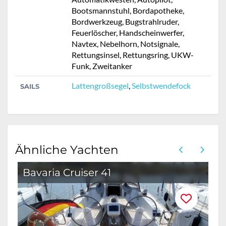
Bootsmannstuhl, Bordapotheke,
Bordwerkzeug, Bugstrahlruder,
Feuerlöscher, Handscheinwerfer,
Navtex, Nebelhorn, Notsignale,
Rettungsinsel, Rettungsring, UKW-
Funk, Zweitanker
Lattengroßsegel
,
Selbstwendefock
SAILS
Ähnliche Yachten
Bavaria Cruiser 41