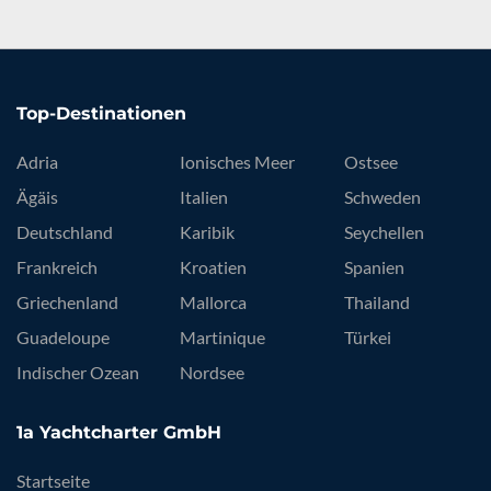
Top-Destinationen
Adria
Ionisches Meer
Ostsee
Ägäis
Italien
Schweden
Deutschland
Karibik
Seychellen
Frankreich
Kroatien
Spanien
Griechenland
Mallorca
Thailand
Guadeloupe
Martinique
Türkei
Indischer Ozean
Nordsee
1a Yachtcharter GmbH
Startseite