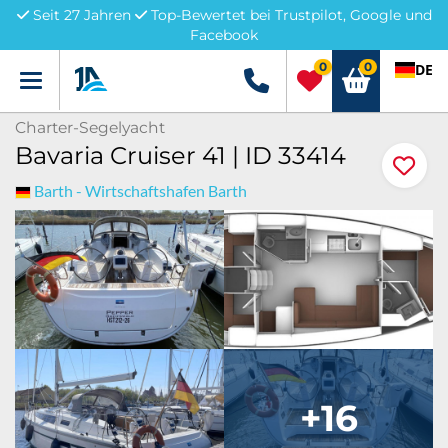
Seit 27 Jahren
Top-Bewertet bei Trustpilot, Google und
Facebook
0
0
DE
Menü
+49 5741 3222690
Charter-Segelyacht
Bavaria Cruiser 41 | ID 33414
Barth - Wirtschaftshafen Barth
+16