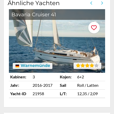
Ähnliche Yachten
Bavaria Cruiser 41
B
Warnemünde
Kabinen:
3
Kojen:
6+2
Ka
Jahr:
2016-2017
Sail
Roll / Latten
Ja
Yacht-ID
21958
L/T:
12,35 / 2,09
Ya