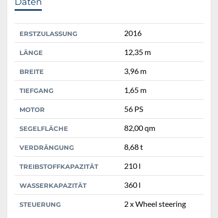
Daten
2016
ERSTZULASSUNG
12,35 m
LÄNGE
3,96 m
BREITE
1,65 m
TIEFGANG
56 PS
MOTOR
82,00 qm
SEGELFLÄCHE
8,68 t
VERDRÄNGUNG
210 l
TREIBSTOFFKAPAZITÄT
360 l
WASSERKAPAZITÄT
2 x Wheel steering
STEUERUNG