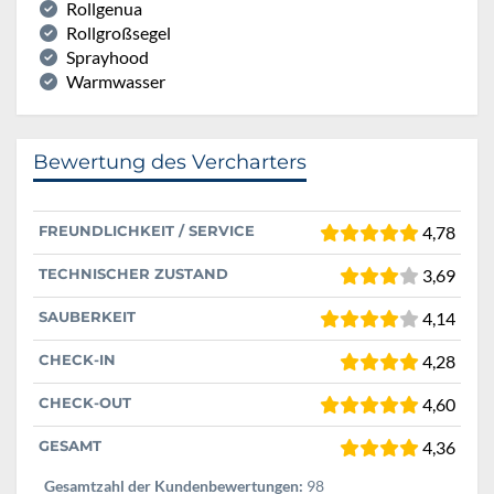
Rollgenua
Rollgroßsegel
Sprayhood
Warmwasser
Bewertung des Vercharters
FREUNDLICHKEIT / SERVICE
4,78
TECHNISCHER ZUSTAND
3,69
SAUBERKEIT
4,14
CHECK-IN
4,28
CHECK-OUT
4,60
GESAMT
4,36
Gesamtzahl der Kundenbewertungen:
98