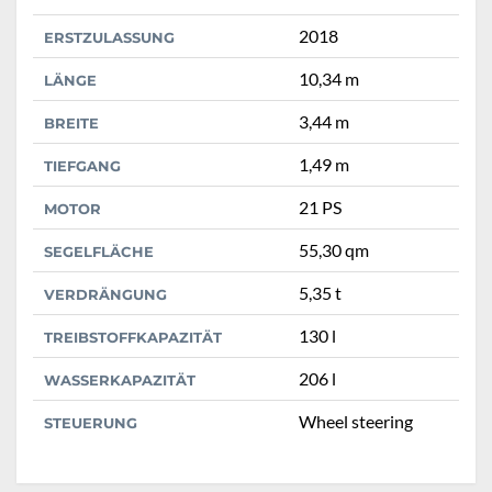
2018
ERSTZULASSUNG
10,34 m
LÄNGE
3,44 m
BREITE
1,49 m
TIEFGANG
21 PS
MOTOR
55,30 qm
SEGELFLÄCHE
5,35 t
VERDRÄNGUNG
130 l
TREIBSTOFFKAPAZITÄT
206 l
WASSERKAPAZITÄT
Wheel steering
STEUERUNG