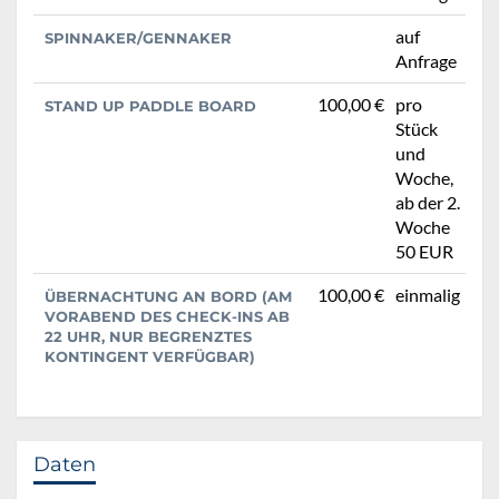
auf
SPINNAKER/GENNAKER
Anfrage
100,00 €
pro
STAND UP PADDLE BOARD
Stück
und
Woche,
ab der 2.
Woche
50 EUR
100,00 €
einmalig
ÜBERNACHTUNG AN BORD (AM
VORABEND DES CHECK-INS AB
22 UHR, NUR BEGRENZTES
KONTINGENT VERFÜGBAR)
Daten