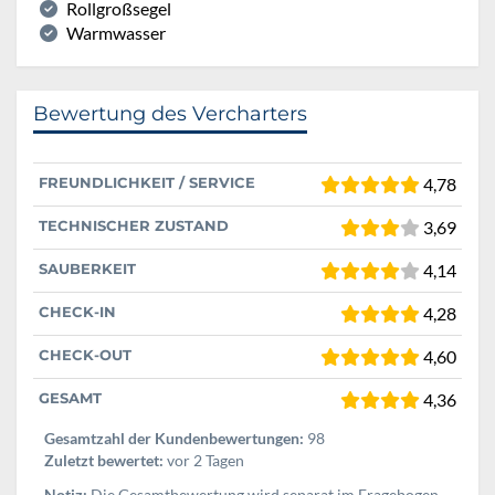
Rollgroßsegel
Warmwasser
Bewertung des Vercharters
FREUNDLICHKEIT / SERVICE
4,78
TECHNISCHER ZUSTAND
3,69
SAUBERKEIT
4,14
CHECK-IN
4,28
CHECK-OUT
4,60
GESAMT
4,36
Gesamtzahl der Kundenbewertungen:
98
Zuletzt bewertet:
vor 2 Tagen
Notiz:
Die Gesamtbewertung wird separat im Fragebogen