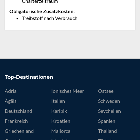
Charterzeitraum
Obligatorische Zusatzkosten:
Treibstoff nach Verbrauch
Top-Destinationen
Adria
Ionisches Meer
Ostsee
Ägäis
Italien
Schweden
Deutschland
Karibik
Seychellen
Frankreich
Kroatien
Spanien
Griechenland
Mallorca
Thailand