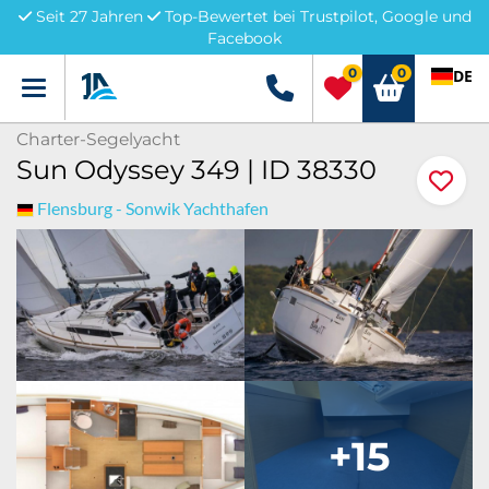
Seit 27 Jahren
Top-Bewertet bei Trustpilot, Google und
Facebook
0
0
DE
Menü
+49 5741 3222690
Charter-Segelyacht
Sun Odyssey 349 | ID 38330
Flensburg - Sonwik Yachthafen
+15