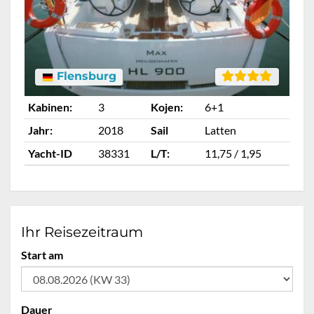
Flensburg
Kabinen:
3
Kojen:
6+1
Ka
Jahr:
2018
Sail
Latten
Ja
Yacht-ID
38331
L/T:
11,75 / 1,95
Ya
Ihr Reisezeitraum
Start am
Dauer