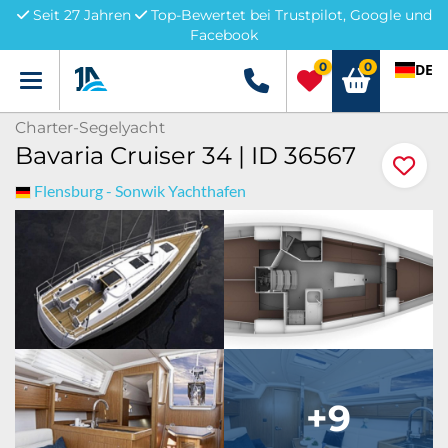
Seit 27 Jahren
Top-Bewertet bei Trustpilot, Google und
Facebook
0
0
DE
Menü
+49 5741 3222690
Charter-Segelyacht
Bavaria Cruiser 34 | ID 36567
Flensburg - Sonwik Yachthafen
+9