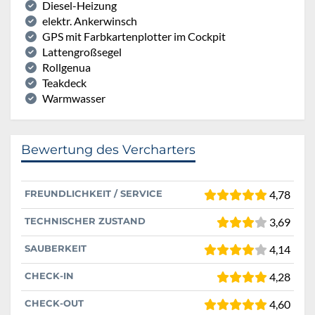
Diesel-Heizung
elektr. Ankerwinsch
GPS mit Farbkartenplotter im Cockpit
Lattengroßsegel
Rollgenua
Teakdeck
Warmwasser
Bewertung des Vercharters
FREUNDLICHKEIT / SERVICE
4,78
TECHNISCHER ZUSTAND
3,69
SAUBERKEIT
4,14
CHECK-IN
4,28
CHECK-OUT
4,60