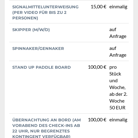
15,00 €
einmalig
SIGNALMITTELUNTERWEISUNG
(PER VIDEO FÜR BIS ZU 2
PERSONEN)
auf
SKIPPER (M/W/D)
Anfrage
auf
SPINNAKER/GENNAKER
Anfrage
100,00 €
pro
STAND UP PADDLE BOARD
Stück
und
Woche,
ab der 2.
Woche
50 EUR
100,00 €
einmalig
ÜBERNACHTUNG AN BORD (AM
VORABEND DES CHECK-INS AB
22 UHR, NUR BEGRENZTES
KONTINGENT VERFÜGBAR)