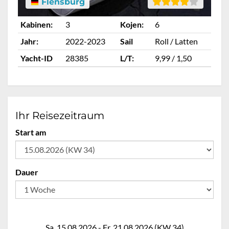
Flensburg
Kabinen:
3
Kojen:
6
Ka
Jahr:
2022-2023
Sail
Roll / Latten
Ja
Yacht-ID
28385
L/T:
9,99 / 1,50
Ya
Ihr Reisezeitraum
Start am
Dauer
Sa. 15.08.2026 - Fr. 21.08.2026 (KW 34)