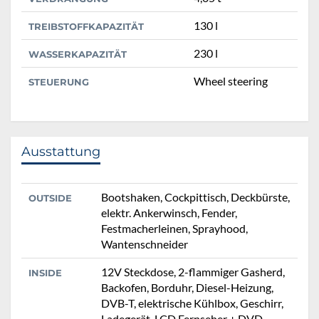
130 l
TREIBSTOFFKAPAZITÄT
230 l
WASSERKAPAZITÄT
Wheel steering
STEUERUNG
Ausstattung
Bootshaken, Cockpittisch, Deckbürste,
OUTSIDE
elektr. Ankerwinsch, Fender,
Festmacherleinen, Sprayhood,
Wantenschneider
12V Steckdose, 2-flammiger Gasherd,
INSIDE
Backofen, Borduhr, Diesel-Heizung,
DVB-T, elektrische Kühlbox, Geschirr,
Ladegerät, LCD Fernseher + DVD,