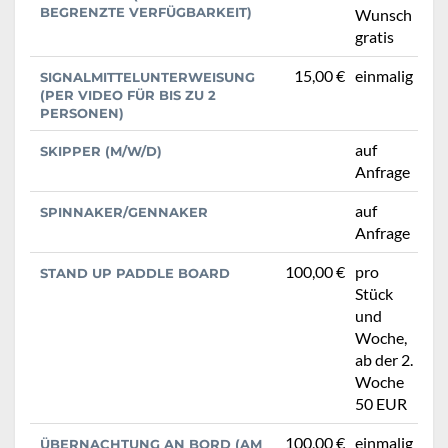
BEGRENZTE VERFÜGBARKEIT)
Wunsch
gratis
15,00 €
einmalig
SIGNALMITTELUNTERWEISUNG
(PER VIDEO FÜR BIS ZU 2
PERSONEN)
auf
SKIPPER (M/W/D)
Anfrage
auf
SPINNAKER/GENNAKER
Anfrage
100,00 €
pro
STAND UP PADDLE BOARD
Stück
und
Woche,
ab der 2.
Woche
50 EUR
100,00 €
einmalig
ÜBERNACHTUNG AN BORD (AM