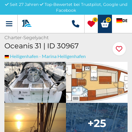
Seit 27 Jahren
Top-Bewertet bei Trustpilot, Google und
Facebook
0
0
DE
Menü
+49 5741 3222690
Charter-Segelyacht
Oceanis 31 | ID 30967
Heiligenhafen - Marina Heiligenhafen
+25