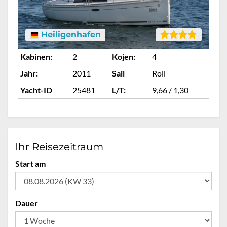
Heiligenhafen
Kabinen:
2
Kojen:
4
Ka
Jahr:
2011
Sail
Roll
Ja
Yacht-ID
25481
L/T:
9,66 / 1,30
Ya
Ihr Reisezeitraum
Start am
Dauer