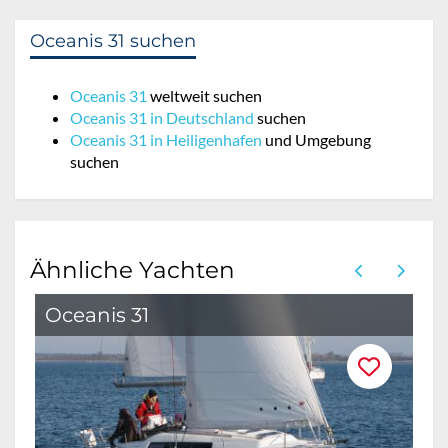
Oceanis 31 suchen
Oceanis 31
weltweit suchen
Oceanis 31 in Deutschland
suchen
Oceanis 31 in Heiligenhafen
und Umgebung
suchen
Ähnliche Yachten
Oceanis 31
O