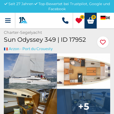
Seit 27 Jahren
Top-Bewertet bei Trustpilot, Google und
Facebook
0
0
DE
Menü
+49 5741 3222690
Charter-Segelyacht
Sun Odyssey 349 | ID 17952
Arzon - Port du Crouesty
+5