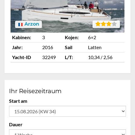
Arzon
Kabinen:
3
Kojen:
6+2
Ka
Jahr:
2016
Sail
Latten
Ja
Yacht-ID
32249
L/T:
10,34 / 2,56
Ya
Ihr Reisezeitraum
Start am
Dauer