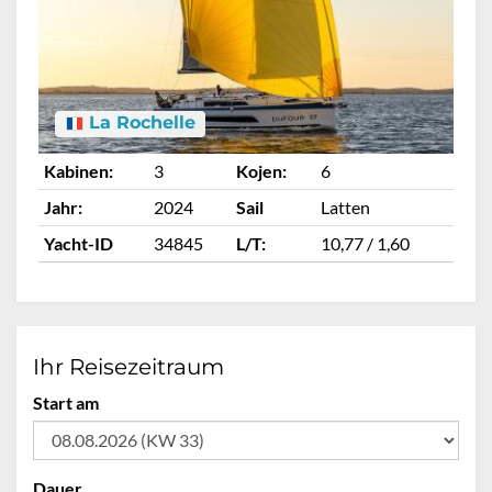
La Rochelle
Kabinen:
3
Kojen:
6
Ka
Jahr:
2024
Sail
Latten
Ja
Yacht-ID
34845
L/T:
10,77 / 1,60
Ya
Ihr Reisezeitraum
Start am
Dauer