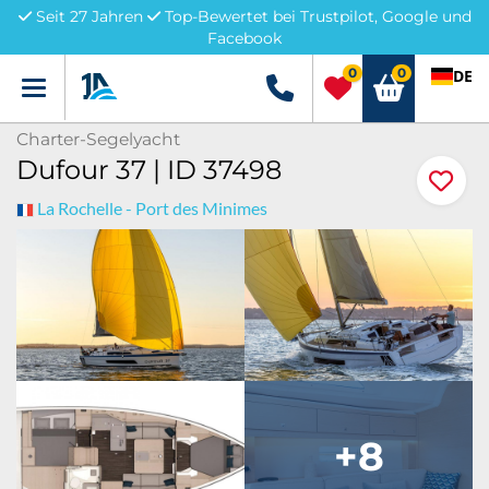
Seit 27 Jahren
Top-Bewertet bei Trustpilot, Google und
Facebook
0
0
DE
Menü
+49 5741 3222690
Charter-Segelyacht
Dufour 37 | ID 37498
La Rochelle - Port des Minimes
+8