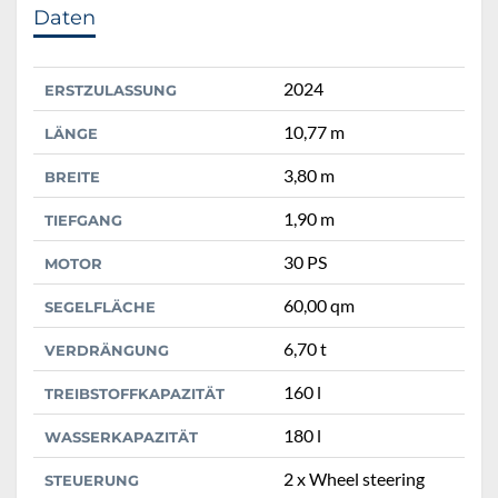
Daten
2024
ERSTZULASSUNG
10,77 m
LÄNGE
3,80 m
BREITE
1,90 m
TIEFGANG
30 PS
MOTOR
60,00 qm
SEGELFLÄCHE
6,70 t
VERDRÄNGUNG
160 l
TREIBSTOFFKAPAZITÄT
180 l
WASSERKAPAZITÄT
2 x Wheel steering
STEUERUNG