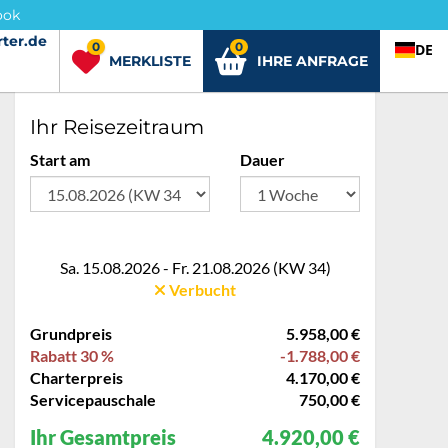
ook
ter.de
rter.de
0
0
DE
MERKLISTE
IHRE ANFRAGE
Ihr Reisezeitraum
Start am
Dauer
Sa. 15.08.2026 - Fr. 21.08.2026 (KW 34)
Verbucht
Grundpreis
5.958,00 €
Rabatt 30 %
-1.788,00 €
Charterpreis
4.170,00 €
Servicepauschale
750,00 €
Ihr Gesamtpreis
4.920,00 €