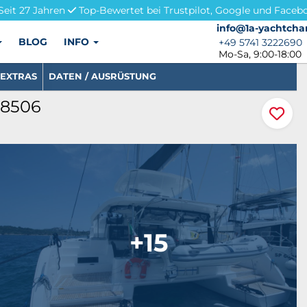
Seit 27 Jahren
Top-Bewertet bei Trustpilot, Google und Faceb
info@1a-yachtchar
info@1a-yachtcha
BLOG
INFO
+49 5741 3222690
+49 5741 3222690
Mo-Sa, 9:00-18:00
EXTRAS
DATEN / AUSRÜSTUNG
28506
+15