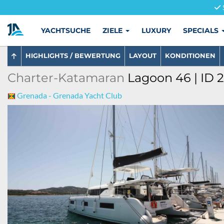
YACHTSUCHE
ZIELE
LUXURY
SPECIALS
HIGHLIGHTS / BEWERTUNG
LAYOUT
KONDITIONEN
Charter-Katamaran
Lagoon 46 | ID 
Grenada - Grenada Yacht Club