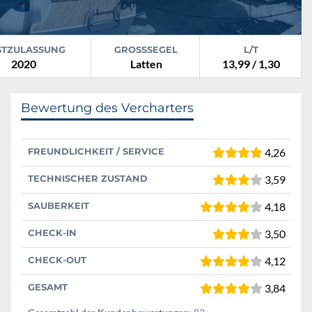
STZULASSUNG
GROSSSEGEL
L/T
2020
Latten
13,99 / 1,30
Bewertung des Vercharters
FREUNDLICHKEIT / SERVICE
4,26
TECHNISCHER ZUSTAND
3,59
SAUBERKEIT
4,18
CHECK-IN
3,50
CHECK-OUT
4,12
GESAMT
3,84