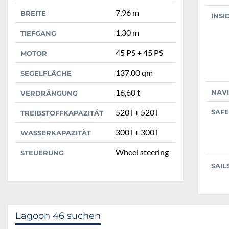
7,96 m
BREITE
INSI
1,30 m
TIEFGANG
45 PS + 45 PS
MOTOR
137,00 qm
SEGELFLÄCHE
16,60 t
NAV
VERDRÄNGUNG
520 l + 520 l
SAFE
TREIBSTOFFKAPAZITÄT
300 l + 300 l
WASSERKAPAZITÄT
Wheel steering
STEUERUNG
SAIL
Lagoon 46 suchen