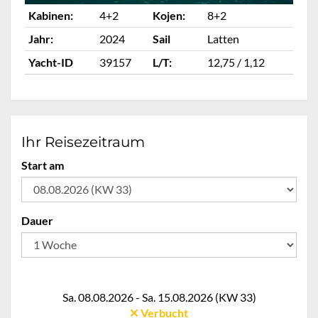
Kabinen:
4+2
Kojen:
8+2
Ka
Jahr:
2024
Sail
Latten
Ja
Yacht-ID
39157
L/T:
12,75 / 1,12
Ya
Ihr Reisezeitraum
Start am
Dauer
Sa. 08.08.2026 - Sa. 15.08.2026 (KW 33)
Verbucht