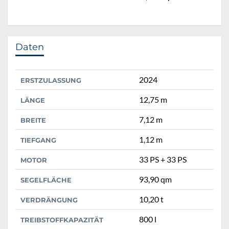
Daten
2024
ERSTZULASSUNG
12,75 m
LÄNGE
7,12 m
BREITE
1,12 m
TIEFGANG
33 PS + 33 PS
MOTOR
93,90 qm
SEGELFLÄCHE
10,20 t
VERDRÄNGUNG
800 l
TREIBSTOFFKAPAZITÄT