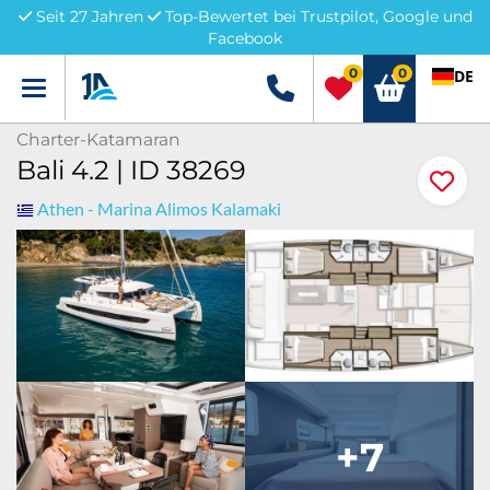
Seit 27 Jahren
Top-Bewertet bei Trustpilot, Google und
Facebook
0
0
DE
Menü
+49 5741 3222690
Charter-Katamaran
Bali 4.2 | ID 38269
Athen - Marina Alimos Kalamaki
+7