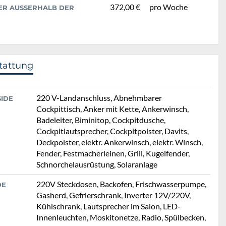
372,00 €
pro Woche
R AUSSERHALB DER B
tattung
220 V-Landanschluss, Abnehmbarer
SIDE
Cockpittisch, Anker mit Kette, Ankerwinsch,
Badeleiter, Biminitop, Cockpitdusche,
Cockpitlautsprecher, Cockpitpolster, Davits,
Deckpolster, elektr. Ankerwinsch, elektr. Winsch,
Fender, Festmacherleinen, Grill, Kugelfender,
Schnorchelausrüstung, Solaranlage
220V Steckdosen, Backofen, Frischwasserpumpe,
DE
Gasherd, Gefrierschrank, Inverter 12V/220V,
Kühlschrank, Lautsprecher im Salon, LED-
Innenleuchten, Moskitonetze, Radio, Spülbecken,