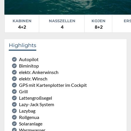
KABINEN
NASSZELLEN
KOJEN
ER
4+2
4
8+2
Highlights
Autopilot
Biminitop
elektr. Ankerwinsch
elektr. Winsch
GPS mit Kartenplotter im Cockpit
Grill
Lattengroßsegel
Lazy-Jack System
Lazybag
Rollgenua
Solaranlage
Warmwasser