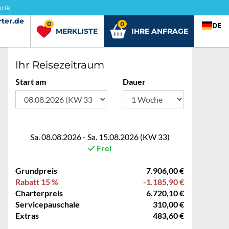
ook
ter.de
rter.de
0
0
DE
MERKLISTE
IHRE ANFRAGE
Ihr Reisezeitraum
Start am
Dauer
Sa. 08.08.2026 - Sa. 15.08.2026 (KW 33)
Frei
Grundpreis
7.906,00 €
Rabatt 15 %
-1.185,90 €
Charterpreis
6.720,10 €
Servicepauschale
310,00 €
Extras
483,60 €