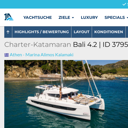
YACHTSUCHE
ZIELE
LUXURY
SPECIALS
HIGHLIGHTS / BEWERTUNG
LAYOUT
KONDITIONEN
Charter-Katamaran
Bali 4.2 | ID 379
Athen - Marina Alimos Kalamaki