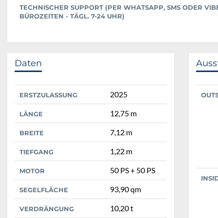
TECHNISCHER SUPPORT (PER WHATSAPP, SMS ODER VIBE
ÜROZEITEN - TÄGL. 7-24 UHR)
Daten
Auss
2025
ERSTZULASSUNG
OUT
12,75 m
LÄNGE
7,12 m
BREITE
1,22 m
TIEFGANG
50 PS + 50 PS
MOTOR
INSI
93,90 qm
SEGELFLÄCHE
10,20 t
VERDRÄNGUNG