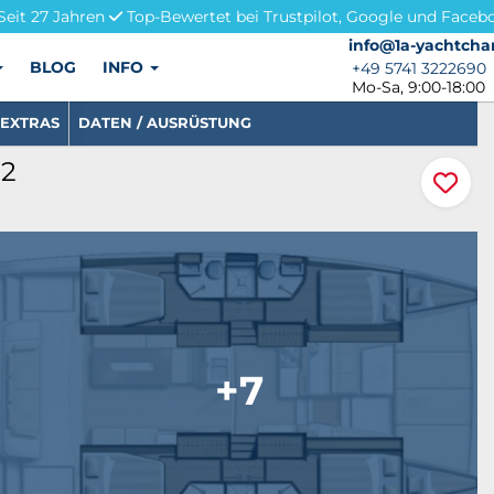
Seit 27 Jahren
Top-Bewertet bei Trustpilot, Google und Faceb
info@1a-yachtchar
info@1a-yachtcha
BLOG
INFO
+49 5741 3222690
+49 5741 3222690
Mo-Sa, 9:00-18:00
EXTRAS
DATEN / AUSRÜSTUNG
52
+7