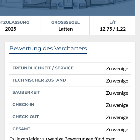
STZULASSUNG
GROSSSEGEL
L/T
2025
Latten
12,75 / 1,22
Bewertung des Vercharters
FREUNDLICHKEIT / SERVICE
Zu wenige
TECHNISCHER ZUSTAND
Zu wenige
SAUBERKEIT
Zu wenige
CHECK-IN
Zu wenige
CHECK-OUT
Zu wenige
GESAMT
Zu wenige
Es liegen leider zu wenige Bewertungen für diesen