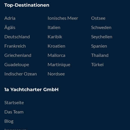
Top-Destinationen
Adria
Ionisches Meer
Ostsee
Ägäis
Italien
Schweden
Deutschland
Karibik
Seychellen
Frankreich
Kroatien
Spanien
Griechenland
Mallorca
Thailand
Guadeloupe
Martinique
Türkei
Indischer Ozean
Nordsee
1a Yachtcharter GmbH
Startseite
Das Team
Blog