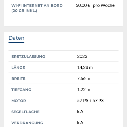
50,00 €
pro Woche
WI-FI INTERNET AN BORD
(20 GB INKL.)
Daten
2023
ERSTZULASSUNG
14,28 m
LÄNGE
7,66 m
BREITE
1,22 m
TIEFGANG
57 PS + 57 PS
MOTOR
k.A
SEGELFLÄCHE
k.A
VERDRÄNGUNG