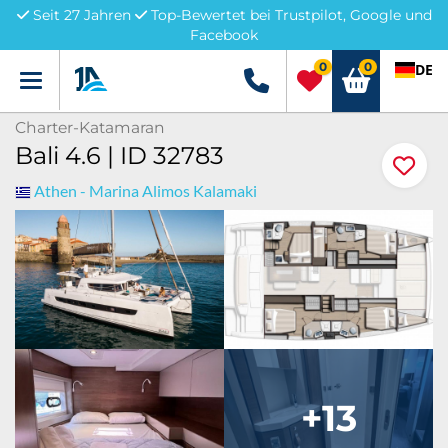
Seit 27 Jahren
Top-Bewertet bei Trustpilot, Google und
Facebook
0
0
DE
Menü
+49 5741 3222690
Charter-Katamaran
Bali 4.6 | ID 32783
Athen - Marina Alimos Kalamaki
+13