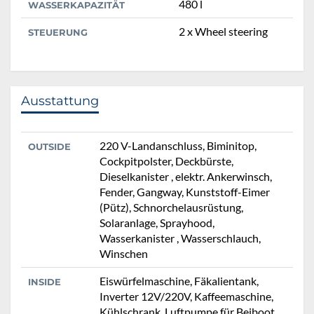
480 l
WASSERKAPAZITÄT
2 x Wheel steering
STEUERUNG
Ausstattung
220 V-Landanschluss, Biminitop,
OUTSIDE
Cockpitpolster, Deckbürste,
Dieselkanister , elektr. Ankerwinsch,
Fender, Gangway, Kunststoff-Eimer
(Pütz), Schnorchelausrüstung,
Solaranlage, Sprayhood,
Wasserkanister , Wasserschlauch,
Winschen
Eiswürfelmaschine, Fäkalientank,
INSIDE
Inverter 12V/220V, Kaffeemaschine,
Kühlschrank, Luftpumpe für Beiboot,