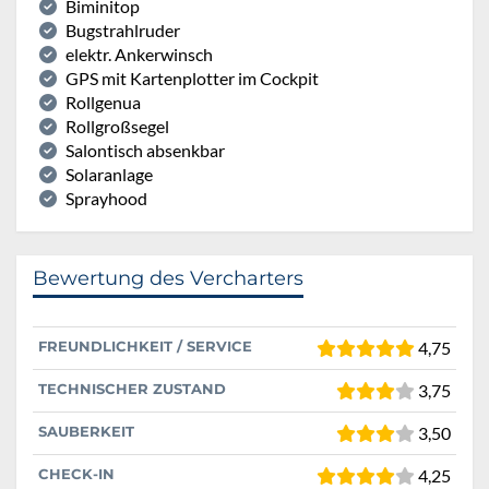
Biminitop
Bugstrahlruder
elektr. Ankerwinsch
GPS mit Kartenplotter im Cockpit
Rollgenua
Rollgroßsegel
Salontisch absenkbar
Solaranlage
Sprayhood
Bewertung des Vercharters
FREUNDLICHKEIT / SERVICE
4,75
TECHNISCHER ZUSTAND
3,75
SAUBERKEIT
3,50
CHECK-IN
4,25