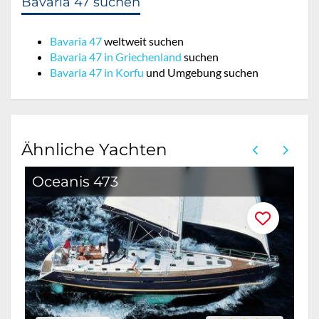
Bavaria 47 suchen
Bavaria 47
weltweit suchen
Bavaria 47 in Griechenland
suchen
Bavaria 47 in Korfu
und Umgebung suchen
Ähnliche Yachten
Oceanis 473
B