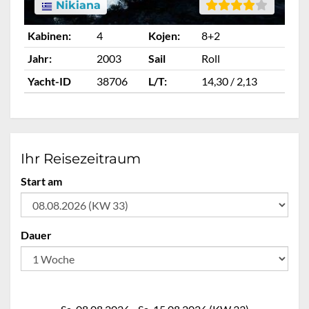
Nikiana
Kabinen:
4
Kojen:
8+2
Ka
Jahr:
2003
Sail
Roll
Ja
Yacht-ID
38706
L/T:
14,30 / 2,13
Ya
Ihr Reisezeitraum
Start am
Dauer