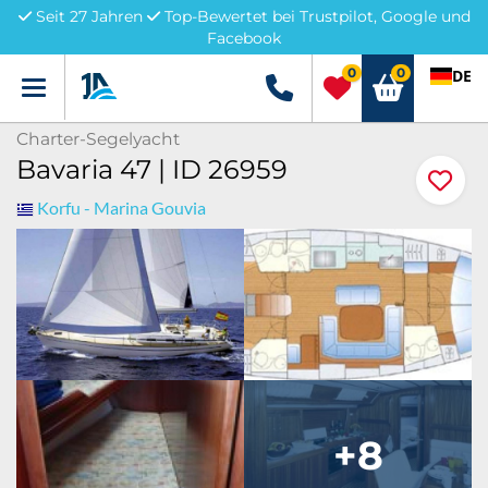
Seit 27 Jahren
Top-Bewertet bei Trustpilot, Google und
Facebook
0
0
DE
Menü
+49 5741 3222690
Charter-Segelyacht
Bavaria 47 | ID 26959
Korfu - Marina Gouvia
+8