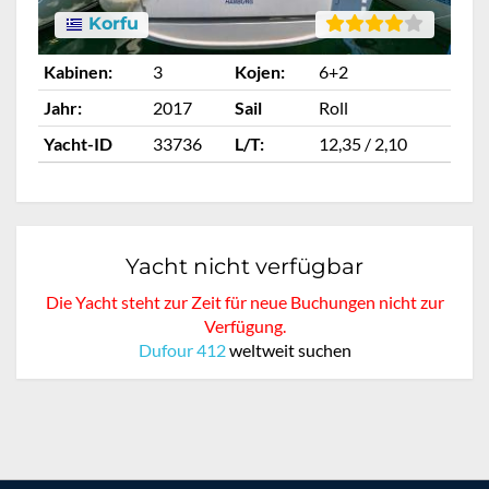
Korfu
Kabinen:
3
Kojen:
6+2
Ka
Jahr:
2017
Sail
Roll
Ja
Yacht-ID
33736
L/T:
12,35 / 2,10
Ya
Yacht nicht verfügbar
Die Yacht steht zur Zeit für neue Buchungen nicht zur
Verfügung.
Dufour 412
weltweit suchen