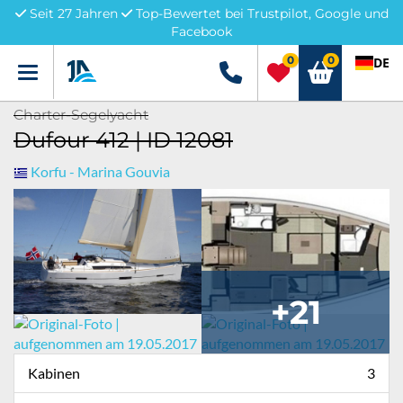
Seit 27 Jahren
Top-Bewertet bei Trustpilot, Google und
Facebook
0
0
DE
Menü
+49 5741 3222690
Charter-Segelyacht
Dufour 412 | ID 12081
Korfu - Marina Gouvia
+21
Kabinen
3