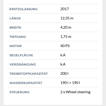
2017
ERSTZULASSUNG
12,35 m
LÄNGE
4,20 m
BREITE
1,75 m
TIEFGANG
40 PS
MOTOR
k.A
SEGELFLÄCHE
k.A
VERDRÄNGUNG
200 l
TREIBSTOFFKAPAZITÄT
190 l + 190 l
WASSERKAPAZITÄT
2 x Wheel steering
STEUERUNG