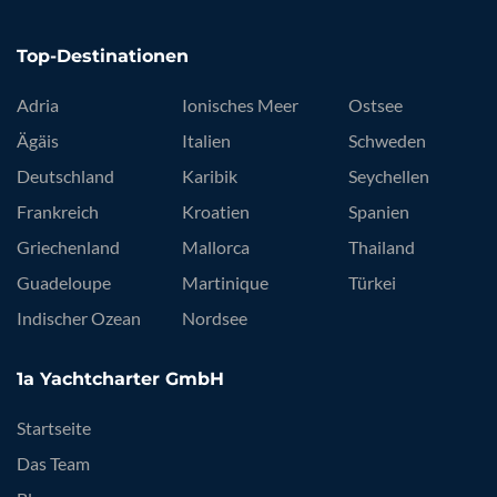
Top-Destinationen
Adria
Ionisches Meer
Ostsee
Ägäis
Italien
Schweden
Deutschland
Karibik
Seychellen
Frankreich
Kroatien
Spanien
Griechenland
Mallorca
Thailand
Guadeloupe
Martinique
Türkei
Indischer Ozean
Nordsee
1a Yachtcharter GmbH
Startseite
Das Team