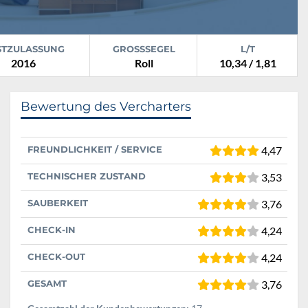
STZULASSUNG
GROSSSEGEL
L/T
2016
Roll
10,34 / 1,81
Bewertung des Vercharters
FREUNDLICHKEIT / SERVICE
4,47
TECHNISCHER ZUSTAND
3,53
SAUBERKEIT
3,76
CHECK-IN
4,24
CHECK-OUT
4,24
GESAMT
3,76