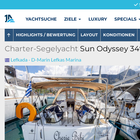
YACHTSUCHE
ZIELE
LUXURY
SPECIALS
HIGHLIGHTS / BEWERTUNG
LAYOUT
KONDITIONEN
Charter-Segelyacht
Sun Odyssey 349
Lefkada - D-Marin Lefkas Marina