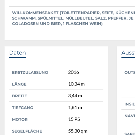
WILLKOMMENSPAKET (TOILETTENPAPIER, SEIFE, KÜCHEN
SCHWAMM, SPÜLMITTEL, MÜLLBEUTEL, SALZ, PFEFFER, JE
COLADOSEN UND BIER, 1 FLASCHEN WEIN)
Daten
Auss
2016
ERSTZULASSUNG
OUT
10,34 m
LÄNGE
3,44 m
BREITE
INSI
1,81 m
TIEFGANG
NAV
15 PS
MOTOR
55,30 qm
SEGELFLÄCHE
SAFE