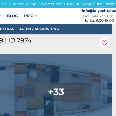
Seit 27 Jahren
Top-Bewertet bei Trustpilot, Google und Faceb
info@1a-yachtchar
info@1a-yachtcha
BLOG
INFO
+49 5741 3222690
+49 5741 3222690
Mo-Sa, 9:00-18:00
EXTRAS
DATEN / AUSRÜSTUNG
 | ID 7974
+33