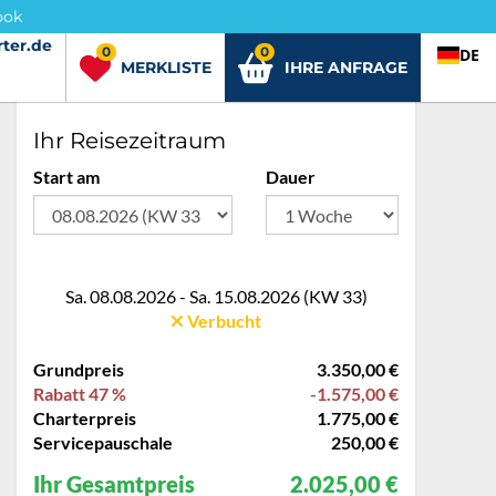
ook
ter.de
rter.de
0
0
DE
MERKLISTE
IHRE ANFRAGE
Ihr Reisezeitraum
Start am
Dauer
Sa. 08.08.2026 - Sa. 15.08.2026 (KW 33)
Verbucht
Grundpreis
3.350,00 €
Rabatt 47 %
-1.575,00 €
Charterpreis
1.775,00 €
Servicepauschale
250,00 €
Ihr Gesamtpreis
2.025,00 €