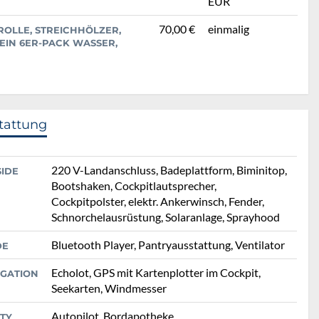
EUR
70,00 €
einmalig
ROLLE, STREICHHÖLZER,
 EIN 6ER-PACK WASSER,
tattung
220 V-Landanschluss, Badeplattform, Biminitop,
SIDE
Bootshaken, Cockpitlautsprecher,
Cockpitpolster, elektr. Ankerwinsch, Fender,
Schnorchelausrüstung, Solaranlage, Sprayhood
Bluetooth Player, Pantryausstattung, Ventilator
DE
Echolot, GPS mit Kartenplotter im Cockpit,
IGATION
Seekarten, Windmesser
Autopilot, Bordapotheke,
TY